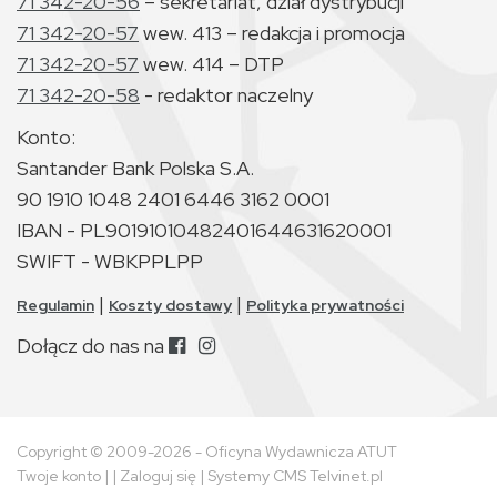
71 342-20-56
– sekretariat, dział dystrybucji
71 342-20-57
wew. 413 – redakcja i promocja
71 342-20-57
wew. 414 – DTP
71 342-20-58
- redaktor naczelny
Konto:
Santander Bank Polska S.A.
90 1910 1048 2401 6446 3162 0001
IBAN - PL90191010482401644631620001
SWIFT - WBKPPLPP
|
|
Regulamin
Koszty dostawy
Polityka prywatności
Dołącz do nas na
Copyright © 2009-2026 - Oficyna Wydawnicza ATUT
Twoje konto
| |
Zaloguj się
|
Systemy CMS Telvinet.pl