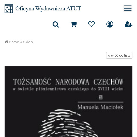
Home
«
Sklep
« wróć do listy