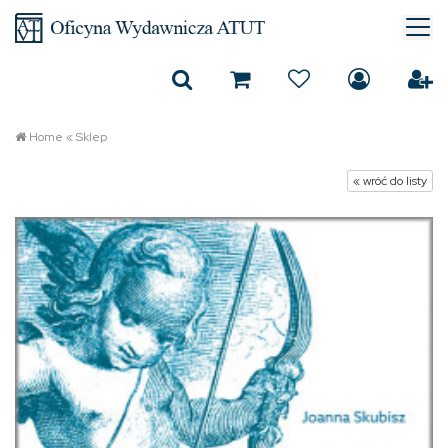
Home
«
Sklep
« wróć do listy