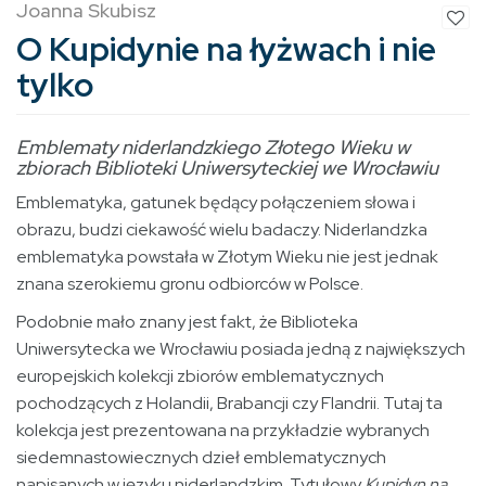
Joanna Skubisz
O Kupidynie na łyżwach i nie
tylko
Emblematy niderlandzkiego Złotego Wieku w
zbiorach Biblioteki Uniwersyteckiej we Wrocławiu
Emblematyka, gatunek będący połączeniem słowa i
obrazu, budzi ciekawość wielu badaczy. Niderlandzka
emblematyka powstała w Złotym Wieku nie jest jednak
znana szerokiemu gronu odbiorców w Polsce.
Podobnie mało znany jest fakt, że Biblioteka
Uniwersytecka we Wrocławiu posiada jedną z największych
europejskich kolekcji zbiorów emblematycznych
pochodzących z Holandii, Brabancji czy Flandrii. Tutaj ta
kolekcja jest prezentowana na przykładzie wybranych
siedemnastowiecznych dzieł emblematycznych
napisanych w języku niderlandzkim. Tytułowy
Kupidyn na