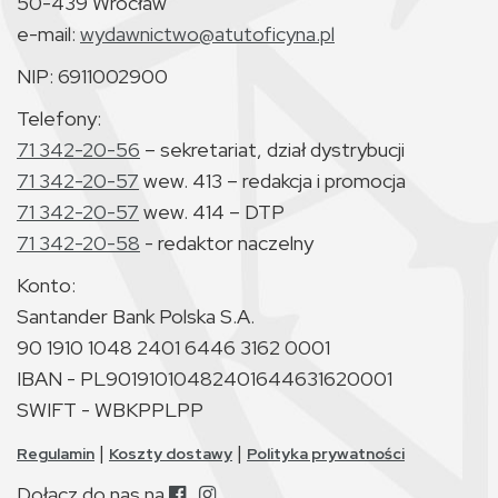
50-439 Wrocław
e-mail:
wydawnictwo@atutoficyna.pl
NIP: 6911002900
Telefony:
71 342-20-56
– sekretariat, dział dystrybucji
71 342-20-57
wew. 413 – redakcja i promocja
71 342-20-57
wew. 414 – DTP
71 342-20-58
- redaktor naczelny
Konto:
Santander Bank Polska S.A.
90 1910 1048 2401 6446 3162 0001
IBAN - PL90191010482401644631620001
SWIFT - WBKPPLPP
|
|
Regulamin
Koszty dostawy
Polityka prywatności
Dołącz do nas na