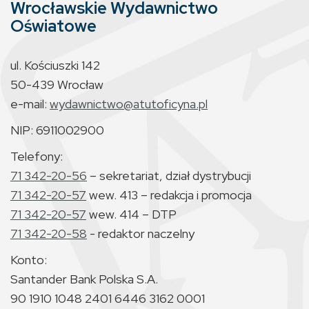
Wrocławskie Wydawnictwo
Oświatowe
ul. Kościuszki 142
50-439 Wrocław
e-mail:
wydawnictwo@atutoficyna.pl
NIP: 6911002900
Telefony:
71 342-20-56
– sekretariat, dział dystrybucji
71 342-20-57
wew. 413 – redakcja i promocja
71 342-20-57
wew. 414 – DTP
71 342-20-58
- redaktor naczelny
Konto:
Santander Bank Polska S.A.
90 1910 1048 2401 6446 3162 0001