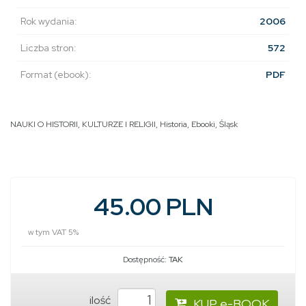
Rok wydania:
2006
Liczba stron:
572
Format (ebook):
PDF
NAUKI O HISTORII, KULTURZE I RELIGII
,
Historia
,
Ebooki
,
Śląsk
45.00 PLN
w tym VAT 5%
Dostępność:
TAK
ilość
KUP e-BOOK