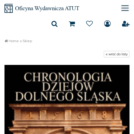
Home
«
Sklep
« wróć do listy