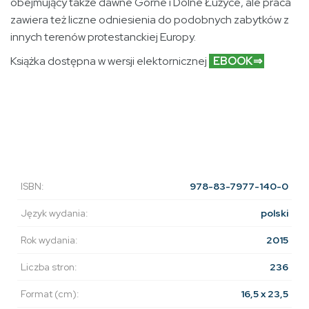
obejmujący także dawne Górne i Dolne Łużyce, ale praca
zawiera też liczne odniesienia do podobnych zabytków z
innych terenów protestanckiej Europy.
Książka dostępna w wersji elektornicznej
EBOOK⇒
ISBN:
978-83-7977-140-0
Język wydania:
polski
Rok wydania:
2015
Liczba stron:
236
Format (cm):
16,5 x 23,5