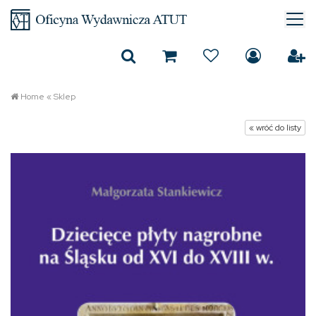
Home
«
Sklep
« wróć do listy