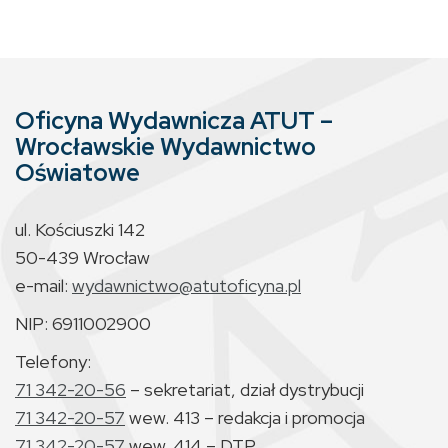
Oficyna Wydawnicza ATUT –
Wrocławskie Wydawnictwo
Oświatowe
ul. Kościuszki 142
50-439 Wrocław
e-mail:
wydawnictwo@atutoficyna.pl
NIP: 6911002900
Telefony:
71 342-20-56
– sekretariat, dział dystrybucji
71 342-20-57
wew. 413 – redakcja i promocja
71 342-20-57
wew. 414 – DTP