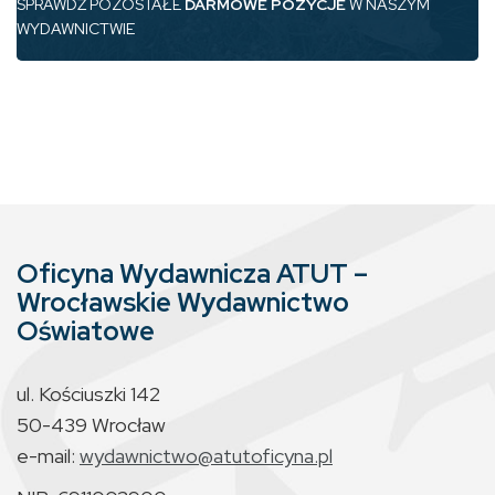
SPRAWDŹ POZOSTAŁE
DARMOWE POZYCJE
W NASZYM
WYDAWNICTWIE
Oficyna Wydawnicza ATUT –
Wrocławskie Wydawnictwo
Oświatowe
ul. Kościuszki 142
50-439 Wrocław
e-mail:
wydawnictwo@atutoficyna.pl