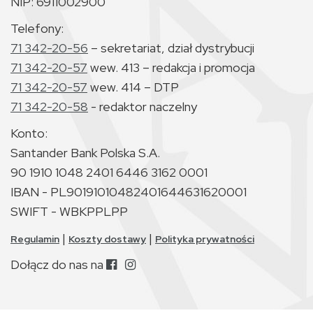
NIP: 6911002900
Telefony:
71 342-20-56
– sekretariat, dział dystrybucji
71 342-20-57
wew. 413 – redakcja i promocja
71 342-20-57
wew. 414 – DTP
71 342-20-58
- redaktor naczelny
Konto:
Santander Bank Polska S.A.
90 1910 1048 2401 6446 3162 0001
IBAN - PL90191010482401644631620001
SWIFT - WBKPPLPP
|
|
Regulamin
Koszty dostawy
Polityka prywatności
Dołącz do nas na