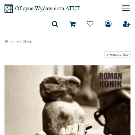
Home
«
Sklep
« wróć do listy