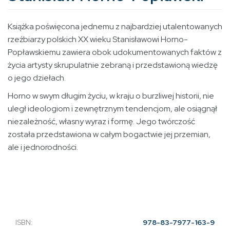
Książka poświęcona jednemu z najbardziej utalentowanych
rzeźbiarzy polskich XX wieku Stanisławowi Horno-
Popławskiemu zawiera obok udokumentowanych faktów z
życia artysty skrupulatnie zebraną i przedstawioną wiedzę
o jego dziełach.
Horno w swym długim życiu, w kraju o burzliwej historii, nie
uległ ideologiom i zewnętrznym tendencjom, ale osiągnął
niezależność, własny wyraz i formę. Jego twórczość
została przedstawiona w całym bogactwie jej przemian,
ale i jednorodności.
ISBN:
978-83-7977-163-9