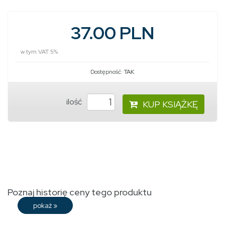
37.00 PLN
w tym VAT 5%
Dostępność:
TAK
ilość
KUP KSIĄŻKĘ
Poznaj historię ceny tego produktu
pokaż
»