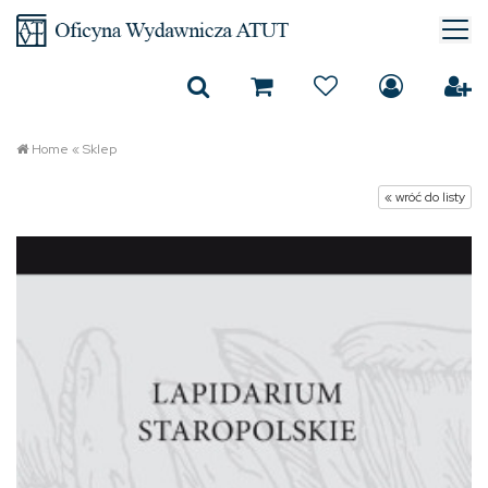
Home
«
Sklep
« wróć do listy