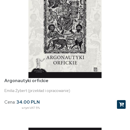
Argonautyki orfickie
Emilia Żybert (przekład i opracowanie)
Cena:
34.00 PLN
w tym VAT 5%