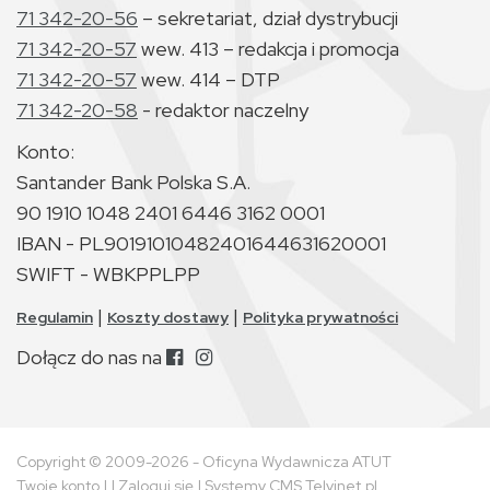
71 342-20-56
– sekretariat, dział dystrybucji
71 342-20-57
wew. 413 – redakcja i promocja
71 342-20-57
wew. 414 – DTP
71 342-20-58
- redaktor naczelny
Konto:
Santander Bank Polska S.A.
90 1910 1048 2401 6446 3162 0001
IBAN - PL90191010482401644631620001
SWIFT - WBKPPLPP
|
|
Regulamin
Koszty dostawy
Polityka prywatności
Dołącz do nas na
Copyright © 2009-2026 - Oficyna Wydawnicza ATUT
Twoje konto
| |
Zaloguj się
|
Systemy CMS Telvinet.pl