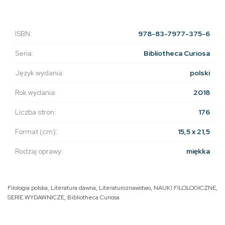
ISBN:
978-83-7977-375-6
Seria:
Bibliotheca Curiosa
Język wydania:
polski
Rok wydania:
2018
Liczba stron:
176
Format (cm):
15,5 x 21,5
Rodzaj oprawy:
miękka
Filologia polska
,
Literatura dawna
,
Literaturoznawstwo
,
NAUKI FILOLOGICZNE
,
SERIE WYDAWNICZE
,
Bibliotheca Curiosa