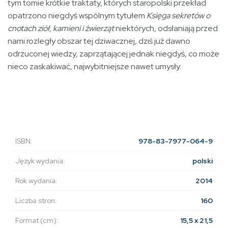
tym to­mie krótkie traktaty, których staropolski przekład
opatrzono niegdyś wspólnym tytułem
Księga sekretów o
cnotach ziół, kamieni i źwierząt
niektórych, odsłaniają przed
nami rozległy obszar tej dziwacznej, dziś już dawno
odrzuconej wiedzy, zaprzątającej jednak niegdyś, co może
nieco zaskakiwać, najwybitniejsze nawet umysły.
ISBN:
978-83-7977-064-9
Język wydania:
polski
Rok wydania:
2014
Liczba stron:
160
Format (cm):
15,5 x 21,5