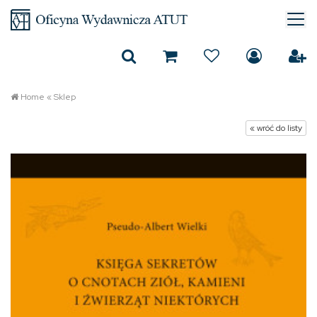
Home
«
Sklep
« wróć do listy