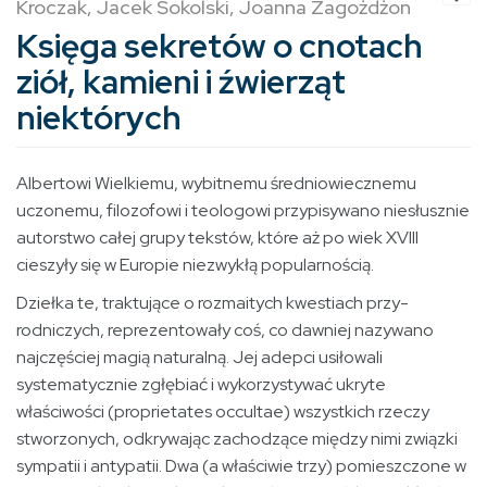
Kroczak, Jacek Sokolski, Joanna Zagożdżon
Księga sekretów o cnotach
ziół, kamieni i źwierząt
niektórych
Albertowi Wielkiemu, wybitnemu średniowiecznemu
uczonemu, filozofowi i teologowi przypisywano niesłusznie
autorstwo całej grupy tekstów, które aż po wiek XVIII
cieszyły się w Europie niezwykłą popularnością.
Dziełka te, traktujące o rozmaitych kwestiach przy­
rodniczych, reprezentowały coś, co dawniej nazywano
najczęściej magią naturalną. Jej adepci usiłowali
systematycznie zgłębiać i wy­korzystywać ukryte
właściwości (proprietates occultae) wszystkich rzeczy
stworzonych, odkrywając zachodzące między nimi związki
sympatii i antypatii. Dwa (a właściwie trzy) pomieszczone w