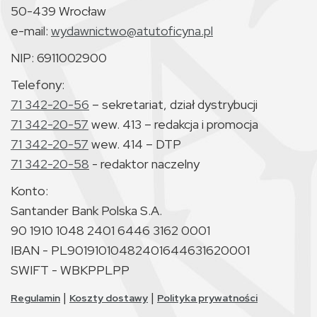
50-439 Wrocław
e-mail:
wydawnictwo@atutoficyna.pl
NIP: 6911002900
Telefony:
71 342-20-56
– sekretariat, dział dystrybucji
71 342-20-57
wew. 413 – redakcja i promocja
71 342-20-57
wew. 414 – DTP
71 342-20-58
- redaktor naczelny
Konto:
Santander Bank Polska S.A.
90 1910 1048 2401 6446 3162 0001
IBAN - PL90191010482401644631620001
SWIFT - WBKPPLPP
|
|
Regulamin
Koszty dostawy
Polityka prywatności