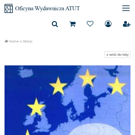
Home
«
Sklep
« wróć do listy