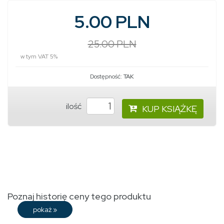
5.00 PLN
25.00 PLN
w tym VAT 5%
Dostępność:
TAK
ilość
KUP KSIĄŻKĘ
Poznaj historię ceny tego produktu
pokaż
»