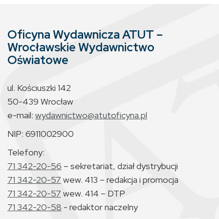
Oficyna Wydawnicza ATUT –
Wrocławskie Wydawnictwo
Oświatowe
ul. Kościuszki 142
50-439 Wrocław
e-mail:
wydawnictwo@atutoficyna.pl
NIP: 6911002900
Telefony:
71 342-20-56
– sekretariat, dział dystrybucji
71 342-20-57
wew. 413 – redakcja i promocja
71 342-20-57
wew. 414 – DTP
71 342-20-58
- redaktor naczelny