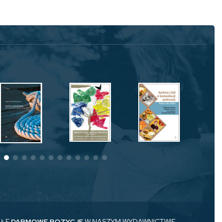
AŁE
DARMOWE POZYCJE
W NASZYM WYDAWNICTWIE