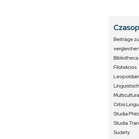
Czasop
Beiträge z
vergleiche
Bibliotheca
Filoteknos
Leopoldiana
Linguistisc
Multicultura
Orbis Ling
Studia Phil
Studia Tran
Sudety