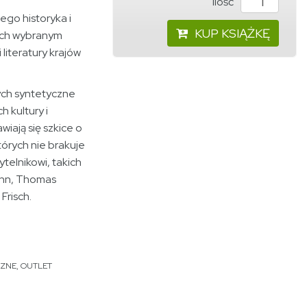
ilość
ego historyka i
KUP KSIĄŻKĘ
nych wybranym
literatury krajów
ych syntetyczne
 kultury i
awiają się szkice o
órych nie brakuje
telnikowi, takich
ann, Thomas
Frisch.
CZNE
,
OUTLET