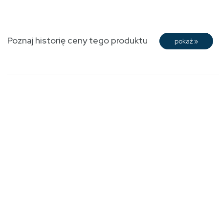
Poznaj historię ceny tego produktu
pokaż
»