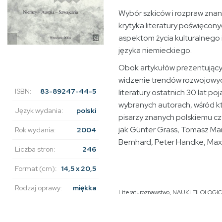
Wybór szkiców i rozpraw znan
krytyka literatury poświęco
aspektom życia kulturalnego i 
języka niemieckiego.
Obok artykułów prezentując
widzenie trendów rozwojowych
ISBN:
83-89247-44-5
literatury ostatnich 30 lat poj
wybranych autorach, wśród kt
Język wydania:
polski
pisarzy znanych polskiemu czy
jak Günter Grass, Tomasz M
Rok wydania:
2004
Bernhard, Peter Handke, Max 
Liczba stron:
246
Format (cm):
14,5 x 20,5
Rodzaj oprawy:
miękka
Literaturoznawstwo
,
NAUKI FILOLOGI