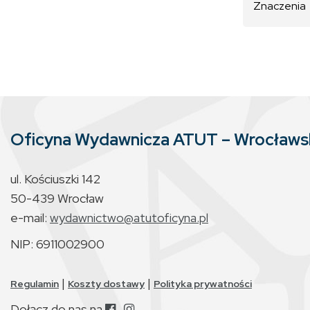
Znaczenia
Oficyna Wydawnicza ATUT – Wrocław
ul. Kościuszki 142
50-439 Wrocław
e-mail:
wydawnictwo@atutoficyna.pl
NIP: 6911002900
|
|
Regulamin
Koszty dostawy
Polityka prywatności
Dołącz do nas na