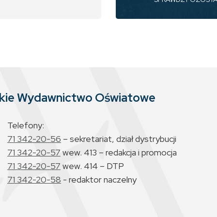
skie Wydawnictwo Oświatowe
Telefony:
71 342-20-56
– sekretariat, dział dystrybucji
71 342-20-57
wew. 413 – redakcja i promocja
71 342-20-57
wew. 414 – DTP
71 342-20-58
- redaktor naczelny