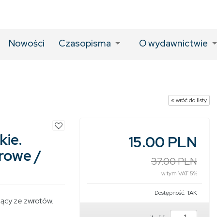
Nowości
Czasopisma
O wydawnictwie
« wróć do listy
kie.
15.00 PLN
rowe /
37.00 PLN
w tym VAT 5%
Dostępność:
TAK
cy ze zwrotów.