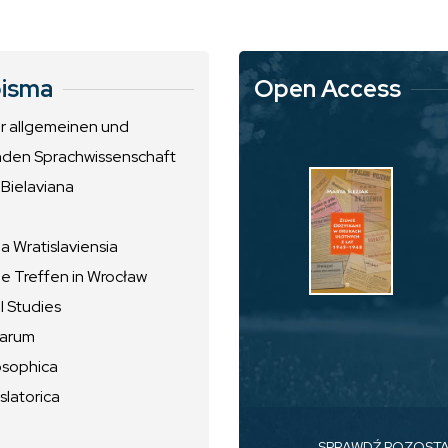
isma
Open Access
ur allgemeinen und
nden Sprachwissenschaft
 Bielaviana
 Wratislaviensia
he Treffen in Wrocław
l Studies
uarum
osophica
slatorica
SPRAWDŹ POZOST