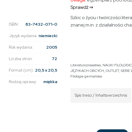
Sprawdź ⇒
Szkic o życiu i twórczości litera
ISBN:
83-7432-071-0
znanej m.in. z działalności ch
Język wydania:
niemiecki
Rok wydania:
2005
Liczba stron:
72
Literaturoznawstwo
,
NAUKI FILOLOGI
Format (cm):
20,5 x 20,5
JĘZYKACH OBCYCH
,
OUTLET
,
SERIE
Filologia germańska
Rodzaj oprawy:
miękka
Spis treści / Inhaltsverzeichnis