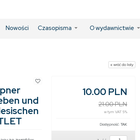
Nowości
Czasopisma
O wydawnictwie
« wróć do listy
mpner
10.00 PLN
Leben und
21.00 PLN
lesischen
w tym VAT 5%
UTLET
Dostępność:
TAK
cy ze zwrotów.