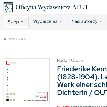
Wydarzenia
Nasi autorzy
Sklep
Home
«
Sklep
Rudolf Urban
Friederike Ke
(1828-1904). 
Werk einer sch
Dichterin / O
Uwaga:
egzemplarz pochodzą