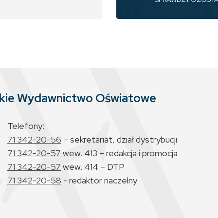
skie Wydawnictwo Oświatowe
Telefony:
71 342-20-56
– sekretariat, dział dystrybucji
71 342-20-57
wew. 413 – redakcja i promocja
71 342-20-57
wew. 414 – DTP
71 342-20-58
- redaktor naczelny