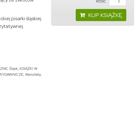
ilość
KUP KSIĄŻKĘ
ckiej pisarki śląskiej
arytatywnej.
CZNE
,
Śląsk
,
KSIĄŻKI W
 WYDAWNICZE
,
Warsztaty
,