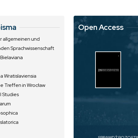
isma
Open Access
ur allgemeinen und
nden Sprachwissenschaft
 Bielaviana
 Wratislaviensia
he Treffen in Wrocław
l Studies
uarum
osophica
slatorica
SPRAWDŹ POZOST