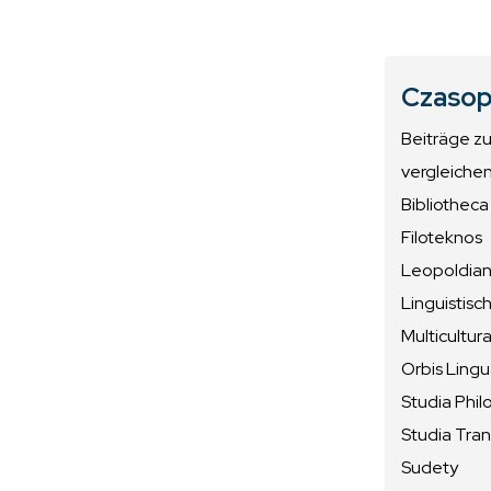
Czasop
Beiträge z
vergleiche
Bibliotheca
Filoteknos
Leopoldiana
Linguistisc
Multicultura
Orbis Ling
Studia Phil
Studia Tran
Sudety