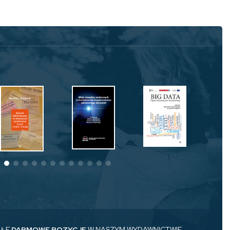
AŁE
DARMOWE POZYCJE
W NASZYM WYDAWNICTWIE