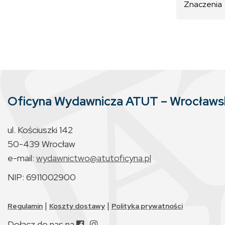
Znaczenia
Oficyna Wydawnicza ATUT – Wrocław
ul. Kościuszki 142
50-439 Wrocław
e-mail:
wydawnictwo@atutoficyna.pl
NIP: 6911002900
|
|
Regulamin
Koszty dostawy
Polityka prywatności
Dołącz do nas na