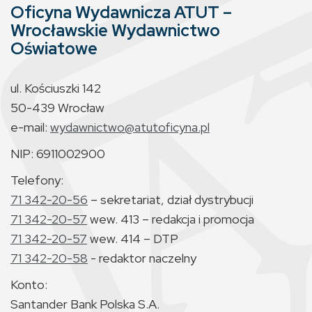
Oficyna Wydawnicza ATUT –
Wrocławskie Wydawnictwo
Oświatowe
ul. Kościuszki 142
50-439 Wrocław
e-mail:
wydawnictwo@atutoficyna.pl
NIP: 6911002900
Telefony:
71 342-20-56
– sekretariat, dział dystrybucji
71 342-20-57
wew. 413 – redakcja i promocja
71 342-20-57
wew. 414 – DTP
71 342-20-58
- redaktor naczelny
Konto:
Santander Bank Polska S.A.