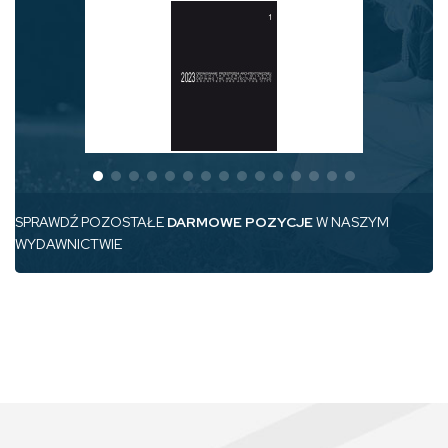
SPRAWDŹ POZOSTAŁE
DARMOWE POZYCJE
W NASZYM
WYDAWNICTWIE