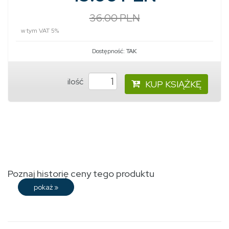
36.00 PLN
w tym VAT 5%
Dostępność:
TAK
ilość
KUP KSIĄŻKĘ
Poznaj historię ceny tego produktu
pokaż
»