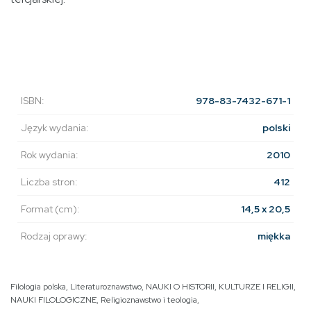
ISBN:
978-83-7432-671-1
Język wydania:
polski
Rok wydania:
2010
Liczba stron:
412
Format (cm):
14,5 x 20,5
Rodzaj oprawy:
miękka
Filologia polska
,
Literaturoznawstwo
,
NAUKI O HISTORII, KULTURZE I RELIGII
,
NAUKI FILOLOGICZNE
,
Religioznawstwo i teologia
,