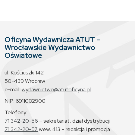
Oficyna Wydawnicza ATUT –
Wrocławskie Wydawnictwo
Oświatowe
ul. Kościuszki 142
50-439 Wrocław
e-mail:
wydawnictwo@atutoficyna.pl
NIP: 6911002900
Telefony:
71 342-20-56
– sekretariat, dział dystrybucji
71 342-20-57
wew. 413 – redakcja i promocja