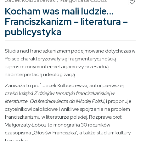
Kocham was mali ludzie...
Franciszkanizm – literatura –
publicystyka
Studia nad franciszkanizmem podejmowane dotychczas w
Polsce charakteryzowały się fragmentarycznością
i uproszczonymi interpretacjami czy przesadną
nadinterpretacją i ideologizacją.
Zauważa to prof. Jacek Kolbuszewski, autor pierwszej
części książki
Z dziejów tematyki franciszkańskiej w
literaturze. Od średniowiecza do Młodej Polski
, i proponuje
czytelnikowi całościowe i wnikliwe spojrzenie na problem
franciszkanizmu w literaturze polskiej. Rozprawa prof.
Małgorzaty Łoboz to monografia 30 roczników
czasopisma „Głos św. Franciszka”, a także studium kultury
tercjarskiej.