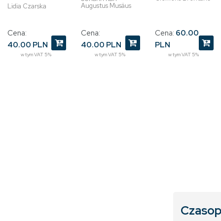
Augustus Musäus
Lidia Czarska
Cena:
60.00
Cena:
Cena:
PLN
40.00 PLN
40.00 PLN
w tym VAT 5%
w tym VAT 5%
w tym VAT 5%
Czasop