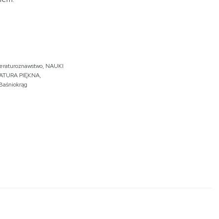
teraturoznawstwo
,
NAUKI
RATURA PIĘKNA
,
Baśniokrąg