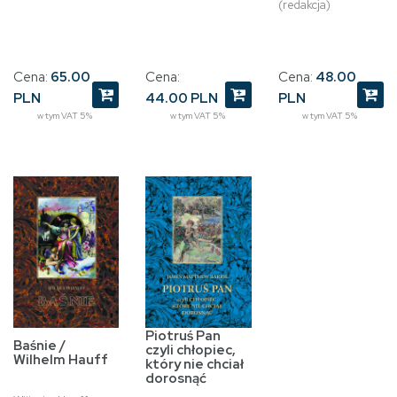
(redakcja)
Cena:
48.00
Cena:
65.00
Cena:
PLN
PLN
44.00 PLN
w tym VAT 5%
w tym VAT 5%
w tym VAT 5%
Piotruś Pan
Baśnie /
czyli chłopiec,
Wilhelm Hauff
który nie chciał
dorosnąć