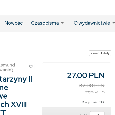
Nowości
Czasopisma
O wydawnictwie
« wróć do listy
aksmund
owanie)
27.00 PLN
tarzyny II
nne
32.00 PLN
w tym VAT 5%
we
ch XVIII
Dostępność:
TAK
ET