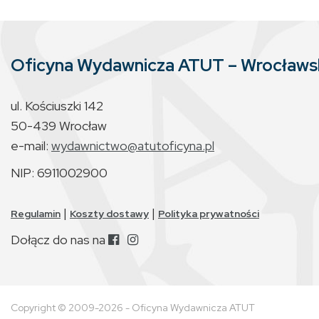
Oficyna Wydawnicza ATUT – Wrocław
ul. Kościuszki 142
50-439 Wrocław
e-mail:
wydawnictwo@atutoficyna.pl
NIP: 6911002900
|
|
Regulamin
Koszty dostawy
Polityka prywatności
Dołącz do nas na
Copyright © 2009-2026 - Oficyna Wydawnicza ATUT