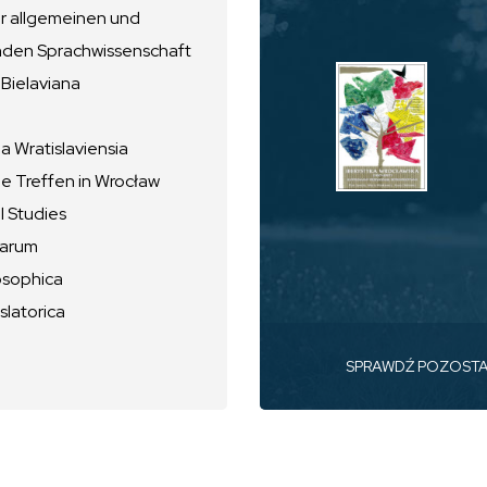
ur allgemeinen und
nden Sprachwissenschaft
 Bielaviana
 Wratislaviensia
he Treffen in Wrocław
l Studies
uarum
osophica
slatorica
SPRAWDŹ POZOST