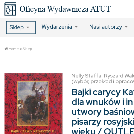
Wydarzenia
Nasi autorzy
Sklep
Home
«
Sklep
Nelly Staffa, Ryszard W
(wybór, przekład i oprac
Bajki carycy Ka
dla wnuków i i
utwory baśnio
pisarzy rosyjski
wieku / OUTL