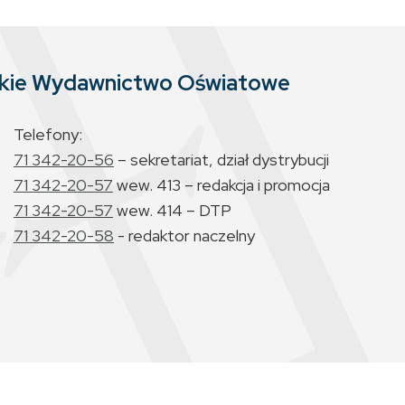
skie Wydawnictwo Oświatowe
Telefony:
71 342-20-56
– sekretariat, dział dystrybucji
71 342-20-57
wew. 413 – redakcja i promocja
71 342-20-57
wew. 414 – DTP
71 342-20-58
- redaktor naczelny