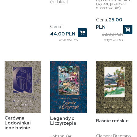
(redakcja)
(wybór, przekład i
opracowanie)
Cena:
25.00
Cena:
PLN
44.00 PLN
32.00 PLN
w tym VAT 5%
w tym VAT 5%
Carówna
Legendy o
Baśnie reńskie
Lodowinka i
Liczyrzepie
inne baśnie
Clemens Brentano
Johann Karl