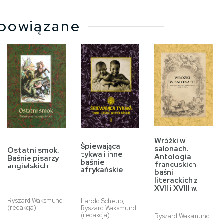
powiązane
Wróżki w
Śpiewająca
salonach.
Ostatni smok.
tykwa i inne
Antologia
Baśnie pisarzy
baśnie
francuskich
angielskich
afrykańskie
baśni
literackich z
XVII i XVIII w.
Ryszard Waksmund
Harold Scheub,
(redakcja)
Ryszard Waksmund
(redakcja)
Ryszard Waksmund