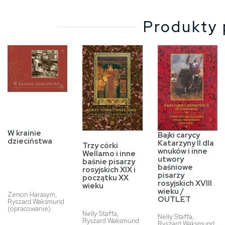
Produkty 
W krainie
Bajki carycy
dzieciństwa
Katarzyny II dla
Trzy córki
wnuków i inne
Wellamo i inne
utwory
baśnie pisarzy
baśniowe
rosyjskich XIX i
pisarzy
początku XX
rosyjskich XVIII
wieku
wieku /
Zenon Harasym,
OUTLET
Ryszard Waksmund
(opracowanie)
Nelly Staffa,
Nelly Staffa,
Ryszard Waksmund
Ryszard Waksmund