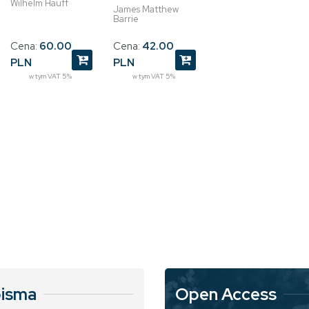
Wilhelm Hauff
James Matthew
Barrie
Cena:
60.00
Cena:
42.00
PLN
PLN
w tym VAT 5%
w tym VAT 5%
isma
Open Access