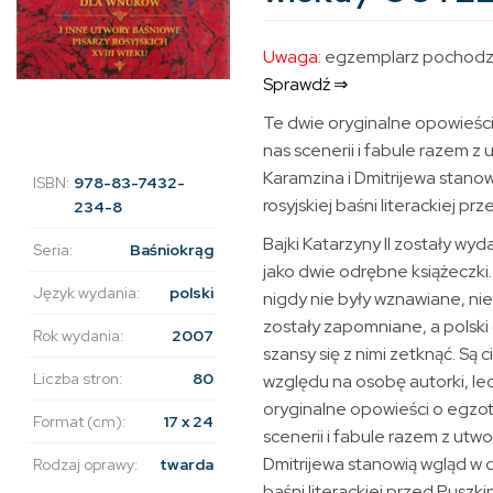
Uwaga:
egzemplarz pochodzą
Sprawdź ⇒
Te dwie oryginalne opowieści
nas scenerii i fabule razem z
Karamzina i Dmitrijewa stanow
ISBN:
978-83-7432-
rosyjskiej baśni literackiej p
234-8
Bajki Katarzyny II zostały wyda
Seria:
Baśniokrąg
jako dwie odrębne książeczk
Język wydania:
polski
nigdy nie były wznawiane, nie 
zostały zapomniane, a polski 
Rok wydania:
2007
szansy się z nimi zetknąć. Są 
Liczba stron:
80
względu na osobę autorki, lecz
oryginalne opowieści o egzot
Format (cm):
17 x 24
scenerii i fabule razem z utw
Dmitrijewa stanowią wgląd w dz
Rodzaj oprawy:
twarda
baśni literackiej przed Puszk