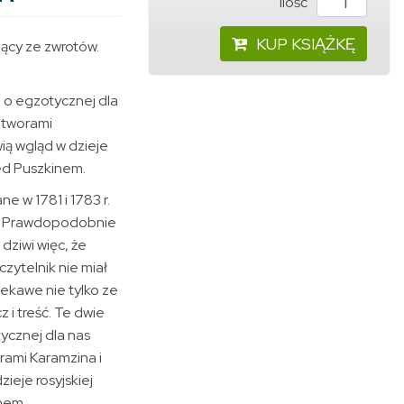
ilość
KUP KSIĄŻKĘ
cy ze zwrotów.
 o egzotycznej dla
 utworami
ią wgląd w dzieje
rzed Puszkinem.
ne w 1781 i 1783 r.
i. Prawdopodobnie
dziwi więc, że
czytelnik nie miał
ciekawe nie tylko ze
 i treść. Te dwie
ycznej dla nas
orami Karamzina i
ieje rosyjskiej
inem.