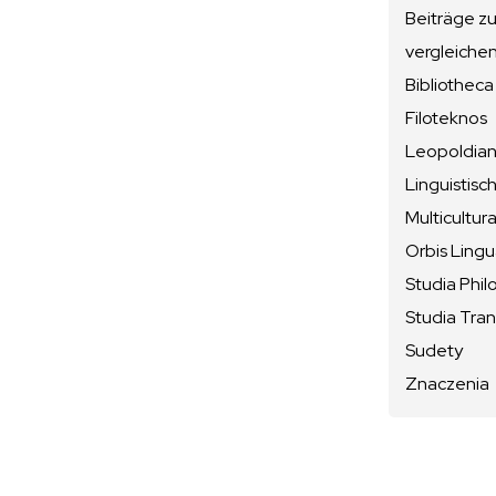
Beiträge z
vergleiche
Bibliotheca
Filoteknos
Leopoldiana
Linguistisc
Multicultura
Orbis Ling
Studia Phil
Studia Tran
Sudety
Znaczenia