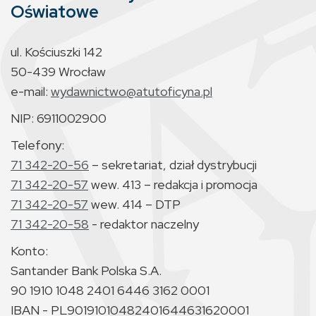
Oświatowe
ul. Kościuszki 142
50-439 Wrocław
e-mail:
wydawnictwo@atutoficyna.pl
NIP: 6911002900
Telefony:
71 342-20-56
– sekretariat, dział dystrybucji
71 342-20-57
wew. 413 – redakcja i promocja
71 342-20-57
wew. 414 – DTP
71 342-20-58
- redaktor naczelny
Konto:
Santander Bank Polska S.A.
90 1910 1048 2401 6446 3162 0001
IBAN - PL90191010482401644631620001