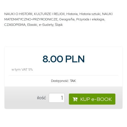
NAUKI O HISTORII, KULTURZE I RELIGII
,
Historia
,
Historia sztuki
,
NAUKI
MATEMATYCZNO-PRZYRODNICZE
,
Geografia
,
Przyroda i ekologia
,
CZASOPISMA
,
Ebooki
,
e-Sudety
,
Śląsk
8.00 PLN
w tym VAT 5%
Dostępność:
TAK
ilość
KUP e-BOOK