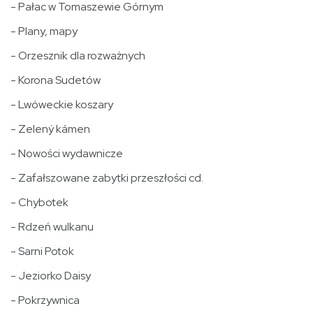
- Pałac w Tomaszewie Górnym
- Plany, mapy
- Orzesznik dla rozważnych
- Korona Sudetów
- Lwóweckie koszary
- Zelený kámen
- Nowości wydawnicze
- Zafałszowane zabytki przeszłości cd.
- Chybotek
- Rdzeń wulkanu
- Sarni Potok
- Jeziorko Daisy
- Pokrzywnica