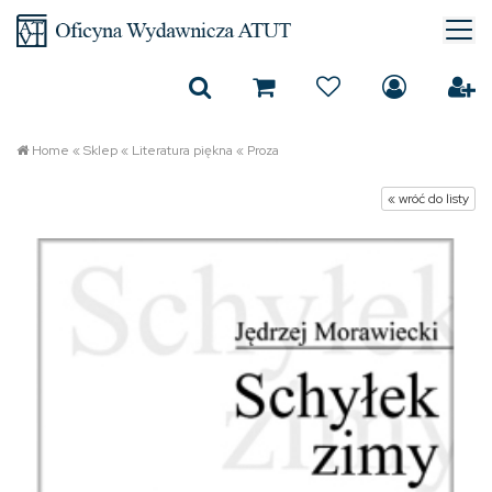
Home
«
Sklep
«
Literatura piękna
«
Proza
« wróć do listy