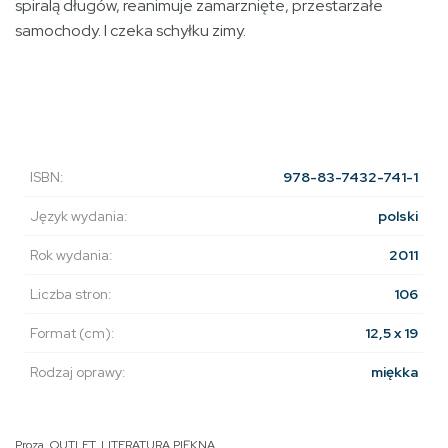
spiralą długów, reanimuje zamarznięte, przestarzałe
samochody. I czeka schyłku zimy.
ISBN:
978-83-7432-741-1
Język wydania:
polski
Rok wydania:
2011
Liczba stron:
106
Format (cm):
12,5 x 19
Rodzaj oprawy:
miękka
Proza
,
OUTLET
,
LITERATURA PIĘKNA