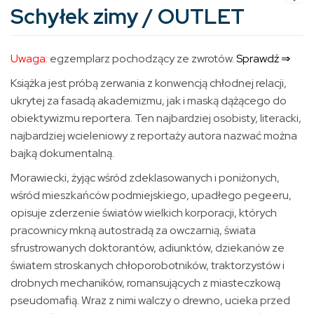
Schyłek zimy / OUTLET
Uwaga:
egzemplarz pochodzący ze zwrotów.
Sprawdź ⇒
Książka jest próbą zerwania z konwencją chłodnej relacji,
ukrytej za fasadą akademizmu, jak i maską dążącego do
obiektywizmu reportera. Ten najbardziej osobisty, literacki,
najbardziej wcieleniowy z reportaży autora nazwać można
bajką dokumentalną.
Morawiecki, żyjąc wśród zdeklasowanych i poniżonych,
wśród mieszkańców podmiejskiego, upadłego pegeeru,
opisuje zderzenie światów wielkich korporacji, których
pracownicy mkną autostradą za owczarnią, świata
sfrustrowanych doktorantów, adiunktów, dziekanów ze
światem stroskanych chłoporobotników, traktorzystów i
drobnych mechaników, romansujących z miasteczkową
pseudomafią. Wraz z nimi walczy o drewno, ucieka przed