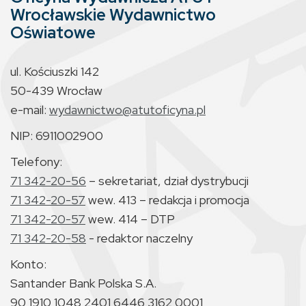
Wrocławskie Wydawnictwo
Oświatowe
ul. Kościuszki 142
50-439 Wrocław
e-mail:
wydawnictwo@atutoficyna.pl
NIP: 6911002900
Telefony:
71 342-20-56
– sekretariat, dział dystrybucji
71 342-20-57
wew. 413 – redakcja i promocja
71 342-20-57
wew. 414 – DTP
71 342-20-58
- redaktor naczelny
Konto:
Santander Bank Polska S.A.
90 1910 1048 2401 6446 3162 0001