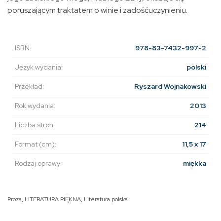
poruszającym traktatem o winie i zadośćuczynieniu.
ISBN:
978-83-7432-997-2
Język wydania:
polski
Przekład:
Ryszard Wojnakowski
Rok wydania:
2013
Liczba stron:
214
Format (cm):
11,5 x 17
Rodzaj oprawy:
miękka
Proza
,
LITERATURA PIĘKNA
,
Literatura polska