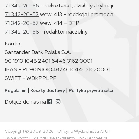
71 342-20-56
– sekretariat, dział dystrybucji
71 342-20-57
wew. 413 – redakcja i promocja
71 342-20-57
wew. 414 – DTP
71 342-20-58
- redaktor naczelny
Konto:
Santander Bank Polska S.A.
90 1910 1048 2401 6446 3162 0001
IBAN - PL90191010482401644631620001
SWIFT - WBKPPLPP
|
|
Regulamin
Koszty dostawy
Polityka prywatności
Dołącz do nas na
Copyright © 2009-2026 - Oficyna Wydawnicza ATUT
Twoje konto
| |
Zaloguj się
|
Systemy CMS Telvinet.pl