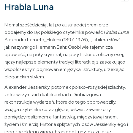
Hrabia Luna
Niemal sześćdziesiąt lat po austriackiej premierze
oddajemy do rąk polskiego czytelnika powieść
Hrabia Luna
Alexandra Lerneta_Holenii (1897-1976), „jubilera słów” –
jak nazywał go Hermann Bahr. Osobliwie tajemnicza
opowieść, na poły kryminał, na poły historiozoficzny esej,
łączy najlepsze elementy tradycji literackiej z zaskakująco
współczesnym pojmowaniem języka i struktury, urzekając
eleganckim stylem.
Alexander Jessiersky, potomek polsko-rosyjskiej szlachty,
znika w rzymskich katakumbach. Drobiazgowa
rekonstrukcja wydarzeń, które do tego doprowadziły,
wciąga czytelnika coraz głębiej w świat zawieszony
pomiędzy realizmem a fantastyką, między jawą i snem,
życiem i śmiercią. Historia splątanych losów Jessiersky’ego i
jego zaciekłego wroga, hrabiego Luny, okazuje się