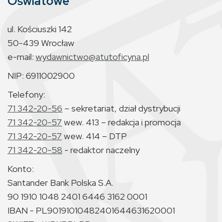
Oświatowe
ul. Kościuszki 142
50-439 Wrocław
e-mail:
wydawnictwo@atutoficyna.pl
NIP: 6911002900
Telefony:
71 342-20-56
– sekretariat, dział dystrybucji
71 342-20-57
wew. 413 – redakcja i promocja
71 342-20-57
wew. 414 – DTP
71 342-20-58
- redaktor naczelny
Konto:
Santander Bank Polska S.A.
90 1910 1048 2401 6446 3162 0001
IBAN - PL90191010482401644631620001