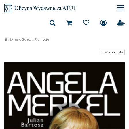
Home
«
Sklep
«
Promocje
« wróć do listy