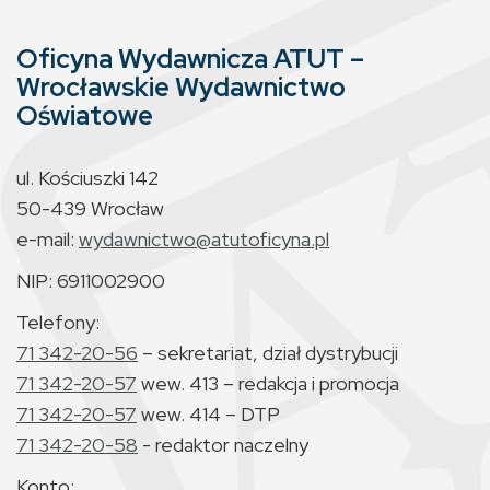
Oficyna Wydawnicza ATUT –
Wrocławskie Wydawnictwo
Oświatowe
ul. Kościuszki 142
50-439 Wrocław
e-mail:
wydawnictwo@atutoficyna.pl
NIP: 6911002900
Telefony:
71 342-20-56
– sekretariat, dział dystrybucji
71 342-20-57
wew. 413 – redakcja i promocja
71 342-20-57
wew. 414 – DTP
71 342-20-58
- redaktor naczelny
Konto: