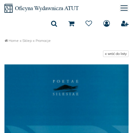
Home
«
Sklep
«
Promocje
« wróć do listy