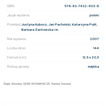
ISBN:
978-83-7432-403-8
Język wydania:
polski
Przekład:
Justyna Kubocz, Jan Pacholski, Katarzyna Pulit,
Barbara Zantowska i in.
Rok wydania:
2007
Liczba stron:
144
Format (cm):
12,5 x 20,5
Rodzaj oprawy:
miękka
Śląsk
,
Wrocław
,
SERIE WYDAWNICZE
,
Poetae Silesiae