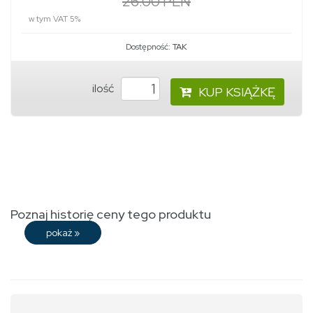
26.00 PLN
w tym VAT 5%
Dostępność:
TAK
ilość
KUP KSIĄŻKĘ
Poznaj historię ceny tego produktu
pokaż
»