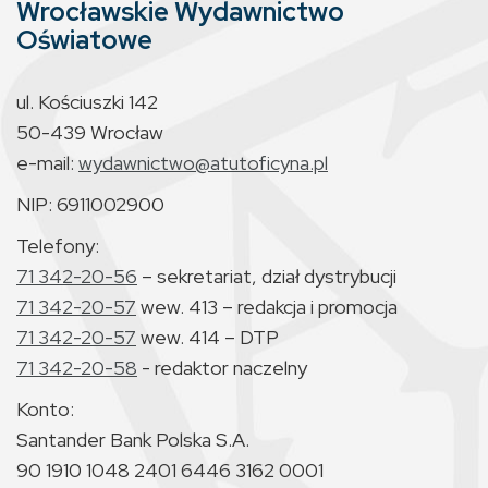
Wrocławskie Wydawnictwo
Oświatowe
ul. Kościuszki 142
50-439 Wrocław
e-mail:
wydawnictwo@atutoficyna.pl
NIP: 6911002900
Telefony:
71 342-20-56
– sekretariat, dział dystrybucji
71 342-20-57
wew. 413 – redakcja i promocja
71 342-20-57
wew. 414 – DTP
71 342-20-58
- redaktor naczelny
Konto:
Santander Bank Polska S.A.
90 1910 1048 2401 6446 3162 0001