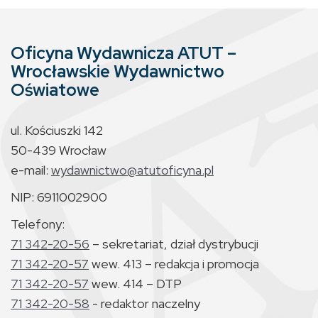
Oficyna Wydawnicza ATUT –
Wrocławskie Wydawnictwo
Oświatowe
ul. Kościuszki 142
50-439 Wrocław
e-mail:
wydawnictwo@atutoficyna.pl
NIP: 6911002900
Telefony:
71 342-20-56
– sekretariat, dział dystrybucji
71 342-20-57
wew. 413 – redakcja i promocja
71 342-20-57
wew. 414 – DTP
71 342-20-58
- redaktor naczelny