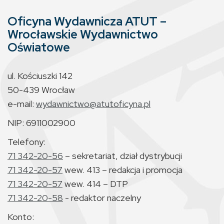
Oficyna Wydawnicza ATUT –
Wrocławskie Wydawnictwo
Oświatowe
ul. Kościuszki 142
50-439 Wrocław
e-mail:
wydawnictwo@atutoficyna.pl
NIP: 6911002900
Telefony:
71 342-20-56
– sekretariat, dział dystrybucji
71 342-20-57
wew. 413 – redakcja i promocja
71 342-20-57
wew. 414 – DTP
71 342-20-58
- redaktor naczelny
Konto: