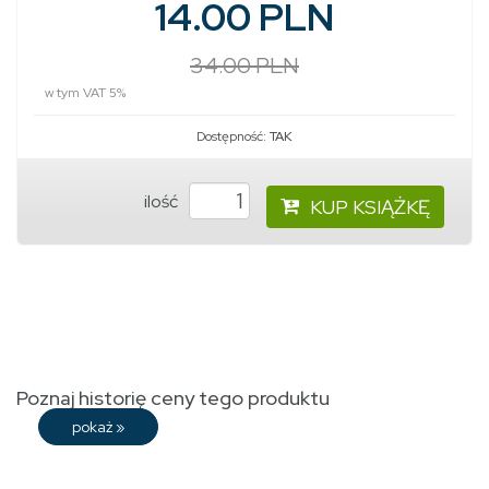
14.00 PLN
34.00 PLN
w tym VAT 5%
Dostępność:
TAK
ilość
KUP KSIĄŻKĘ
Poznaj historię ceny tego produktu
pokaż
»