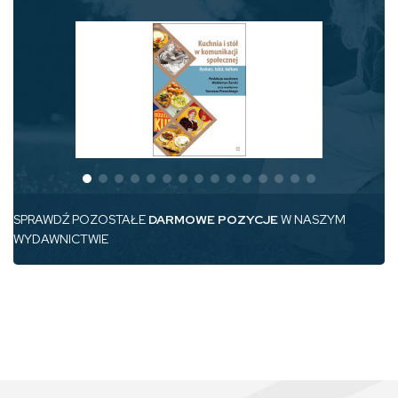
SPRAWDŹ POZOSTAŁE
DARMOWE POZYCJE
W NASZYM
WYDAWNICTWIE