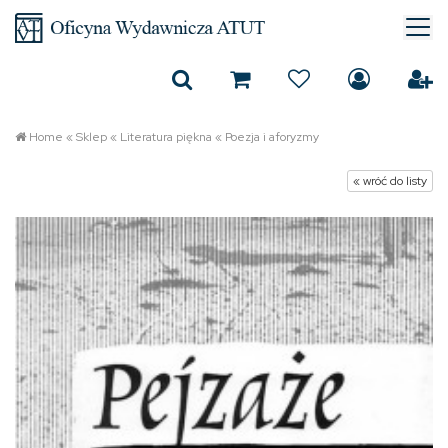
Home
«
Sklep
«
Literatura piękna
«
Poezja i aforyzmy
« wróć do listy