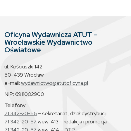
Oficyna Wydawnicza ATUT –
Wrocławskie Wydawnictwo
Oświatowe
ul. Kościuszki 142
50-439 Wrocław
e-mail:
wydawnictwo@atutoficyna.pl
NIP: 6911002900
Telefony:
71 342-20-56
– sekretariat, dział dystrybucji
71 342-20-57
wew. 413 – redakcja i promocja
71 342-20-57
wew. 414 – DTP