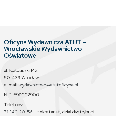
Oficyna Wydawnicza ATUT –
Wrocławskie Wydawnictwo
Oświatowe
ul. Kościuszki 142
50-439 Wrocław
e-mail:
wydawnictwo@atutoficyna.pl
NIP: 6911002900
Telefony:
71 342-20-56
– sekretariat, dział dystrybucji