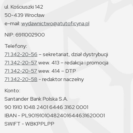
ul. Kościuszki 142
50-439 Wrocław
e-mail:
wydawnictwo@atutoficyna.pl
NIP: 6911002900
Telefony:
71 342-20-56
– sekretariat, dział dystrybucji
71 342-20-57
wew. 413 – redakcja i promocja
71 342-20-57
wew. 414 – DTP
71 342-20-58
- redaktor naczelny
Konto:
Santander Bank Polska S.A.
90 1910 1048 2401 6446 3162 0001
IBAN - PL90191010482401644631620001
SWIFT - WBKPPLPP