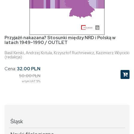
Przyjaźń nakazana? Stosunki między NRD i Polską w
latach 1949-1990 / OUTLET
Basil Kerski, Andrzej Kotula, Krzysztof Ruchniewicz, Kazimierz Wóycicki
(redakcja)
Cena:
32.00 PLN
50.00 PLN
w tym VAT 5%
Śląsk