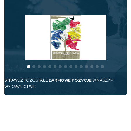
SPRAWDŹ POZOSTAŁE
DARMOWE POZYCJE
W NASZYM
WYDAWNICTWIE