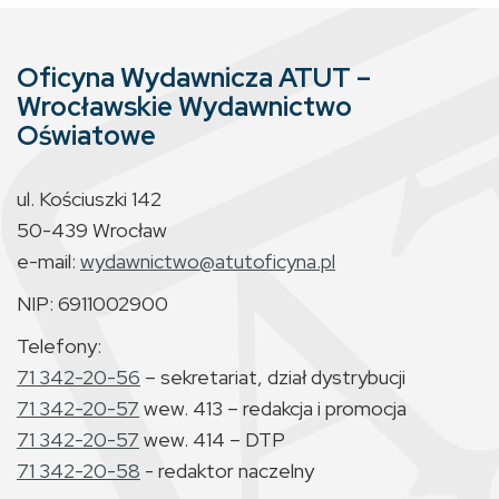
Oficyna Wydawnicza ATUT –
Wrocławskie Wydawnictwo
Oświatowe
ul. Kościuszki 142
50-439 Wrocław
e-mail:
wydawnictwo@atutoficyna.pl
NIP: 6911002900
Telefony:
71 342-20-56
– sekretariat, dział dystrybucji
71 342-20-57
wew. 413 – redakcja i promocja
71 342-20-57
wew. 414 – DTP
71 342-20-58
- redaktor naczelny