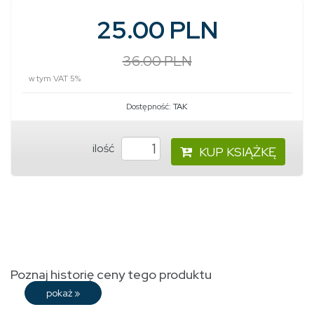
25.00 PLN
36.00 PLN
w tym VAT 5%
Dostępność:
TAK
ilość
KUP KSIĄŻKĘ
Poznaj historię ceny tego produktu
pokaż
»