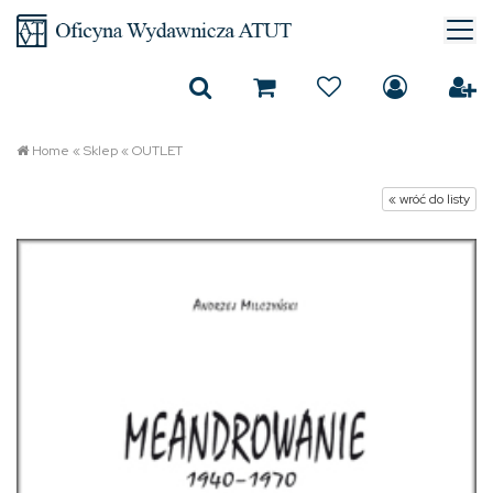
Home
«
Sklep
«
OUTLET
« wróć do listy