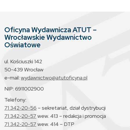
Oficyna Wydawnicza ATUT –
Wrocławskie Wydawnictwo
Oświatowe
ul. Kościuszki 142
50-439 Wrocław
e-mail:
wydawnictwo@atutoficyna.pl
NIP: 6911002900
Telefony:
71 342-20-56
– sekretariat, dział dystrybucji
71 342-20-57
wew. 413 – redakcja i promocja
71 342-20-57
wew. 414 – DTP