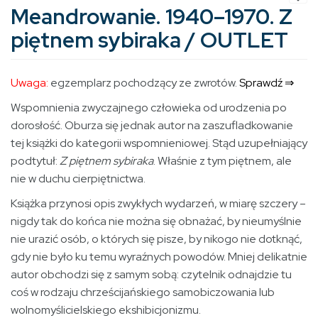
Meandrowanie. 1940–1970. Z
piętnem sybiraka / OUTLET
Uwaga:
egzemplarz pochodzący ze zwrotów.
Sprawdź ⇒
Wspomnienia zwyczajnego człowieka od urodzenia po
dorosłość. Oburza się jednak autor na zaszufladkowanie
tej książki do kategorii wspomnieniowej. Stąd uzupełniający
podtytuł:
Z piętnem sybiraka
. Właśnie z tym piętnem, ale
nie w duchu cierpiętnictwa.
Książka przynosi opis zwykłych wydarzeń, w miarę szczery –
nigdy tak do końca nie można się obnażać, by nieumyślnie
nie urazić osób, o których się pisze, by nikogo nie dotknąć,
gdy nie było ku temu wyraźnych powodów. Mniej delikatnie
autor obchodzi się z samym sobą: czytelnik odnajdzie tu
coś w rodzaju chrześcijańskiego samobiczowania lub
wolnomyślicielskiego ekshibicjonizmu.