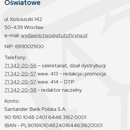
Oświatowe
ul. Kościuszki 142
50-439 Wrocław
e-mail:
wydawnictwo@atutoficyna.pl
NIP: 6911002900
Telefony:
71 342-20-56
– sekretariat, dział dystrybucji
71 342-20-57
wew. 413 – redakcja i promocja
71 342-20-57
wew. 414 – DTP
71 342-20-58
- redaktor naczelny
Konto:
Santander Bank Polska S.A.
90 1910 1048 2401 6446 3162 0001
IBAN - PL90191010482401644631620001