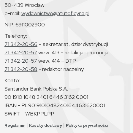
50-439 Wrocław
e-mail:
wydawnictwo@atutoficyna.pl
NIP: 6911002900
Telefony:
71 342-20-56
– sekretariat, dział dystrybucji
71 342-20-57
wew. 413 – redakcja i promocja
71 342-20-57
wew. 414 – DTP
71 342-20-58
- redaktor naczelny
Konto:
Santander Bank Polska S.A.
90 1910 1048 2401 6446 3162 0001
IBAN - PL90191010482401644631620001
SWIFT - WBKPPLPP
|
|
Regulamin
Koszty dostawy
Polityka prywatności