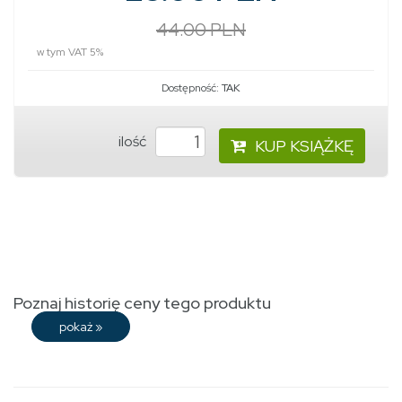
44.00 PLN
w tym VAT 5%
Dostępność:
TAK
ilość
KUP KSIĄŻKĘ
Poznaj historię ceny tego produktu
pokaż
»