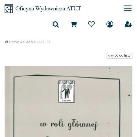
Home
«
Sklep
«
OUTLET
« wróć do listy