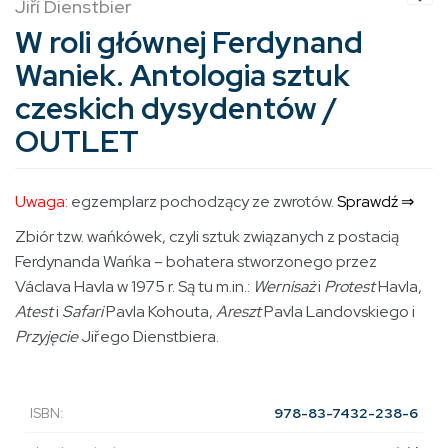
Jiří Dienstbier
W roli głównej Ferdynand
Waniek. Antologia sztuk
czeskich dysydentów /
OUTLET
Uwaga:
egzemplarz pochodzący ze zwrotów.
Sprawdź ⇒
Zbiór tzw. wańkówek, czyli sztuk związanych z postacią
Ferdynanda Wańka – bohatera stworzonego przez
Václava Havla w 1975 r. Są tu m.in.:
Wernisaż
i
Protest
Havla,
Atest
i
Safari
Pavla Kohouta,
Areszt
Pavla Landovskiego i
Przyjęcie
Jiřego Dienstbiera.
ISBN:
978-83-7432-238-6