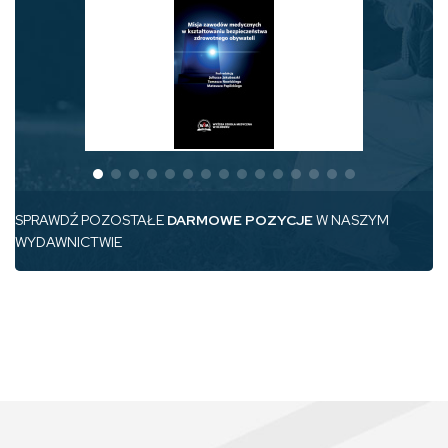
SPRAWDŹ POZOSTAŁE
DARMOWE POZYCJE
W NASZYM
WYDAWNICTWIE