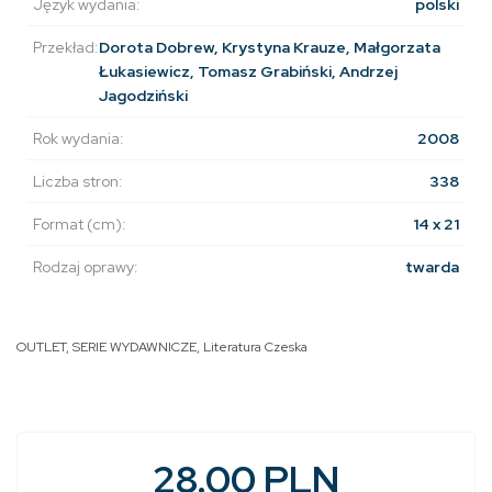
Język wydania:
polski
Przekład:
Dorota Dobrew, Krystyna Krauze, Małgorzata
Łukasiewicz, Tomasz Grabiński, Andrzej
Jagodziński
Rok wydania:
2008
Liczba stron:
338
Format (cm):
14 x 21
Rodzaj oprawy:
twarda
OUTLET
,
SERIE WYDAWNICZE
,
Literatura Czeska
28.00 PLN