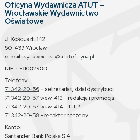
Oficyna Wydawnicza ATUT –
Wrocławskie Wydawnictwo
Oświatowe
ul. Kościuszki 142
50-439 Wrocław
e-mail:
wydawnictwo@atutoficyna.pl
NIP: 6911002900
Telefony:
71 342-20-56
– sekretariat, dział dystrybucji
71 342-20-57
wew. 413 – redakcja i promocja
71 342-20-57
wew. 414 – DTP
71 342-20-58
- redaktor naczelny
Konto:
Santander Bank Polska S.A.