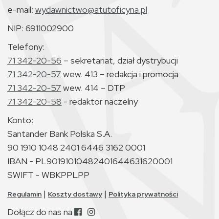
e-mail:
wydawnictwo@atutoficyna.pl
NIP: 6911002900
Telefony:
71 342-20-56
– sekretariat, dział dystrybucji
71 342-20-57
wew. 413 – redakcja i promocja
71 342-20-57
wew. 414 – DTP
71 342-20-58
- redaktor naczelny
Konto:
Santander Bank Polska S.A.
90 1910 1048 2401 6446 3162 0001
IBAN - PL90191010482401644631620001
SWIFT - WBKPPLPP
|
|
Regulamin
Koszty dostawy
Polityka prywatności
Dołącz do nas na