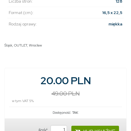
Liczba stron:
128
Format (cm):
16,5 x 22,5
Rodzaj oprawy:
miękka
Śląsk
,
OUTLET
,
Wrocław
20.00 PLN
49.00 PLN
w tym VAT 5%
Dostępność:
TAK
ilość