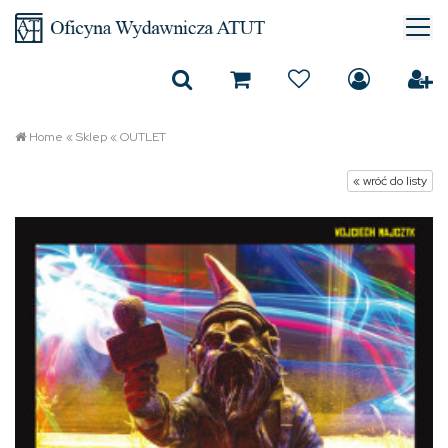
Home
«
Sklep
«
OUTLET
« wróć do listy