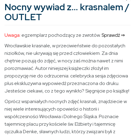
Nocny wywiad z… krasnalem /
OUTLET
Uwaga:
egzemplarz pochodzący ze zwrotów.
Sprawdź ⇒
Wrocławskie krasnale, w przeciwieństwie do pozostałych
niziołków, nie ukrywają się przed człowiekiem. Za dnia
chętnie pozują do zdjęć, w nocy zaś można nawet z nimi
porozmawiać. Autor niniejszej książeczki złożył im
propozycję nie do odrzucenia: celebrycka sesja zdjęciowa
plus ekskluzywna wypowiedź przeznaczona do druku.
Jesteście ciekawi, co z tego wynikło? Sięgnijcie po książkę!
Oprócz wspaniałych nocnych zdjęć krasnali, znajdziecie w
niej wiele interesujących opowieści o historii i
współczesności Wrocławia i Dolnego Śląska. Poznacie
tajemnicę placu przy kościele św. Elżbiety i tajemnicę
ojczulka Denke, sławnych ludzi, którzy związani byli z