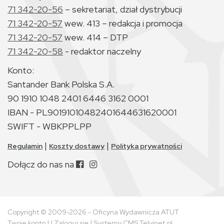
71 342-20-56
– sekretariat, dział dystrybucji
71 342-20-57
wew. 413 – redakcja i promocja
71 342-20-57
wew. 414 – DTP
71 342-20-58
- redaktor naczelny
Konto:
Santander Bank Polska S.A.
90 1910 1048 2401 6446 3162 0001
IBAN - PL90191010482401644631620001
SWIFT - WBKPPLPP
|
|
Regulamin
Koszty dostawy
Polityka prywatności
Dołącz do nas na
Copyright © 2009-2026 - Oficyna Wydawnicza ATUT
Twoje konto
| |
Zaloguj się
|
Systemy CMS Telvinet.pl