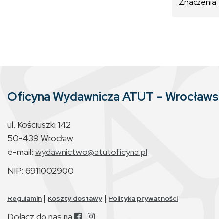
Znaczenia
Oficyna Wydawnicza ATUT – Wrocław
ul. Kościuszki 142
50-439 Wrocław
e-mail:
wydawnictwo@atutoficyna.pl
NIP: 6911002900
|
|
Regulamin
Koszty dostawy
Polityka prywatności
Dołącz do nas na