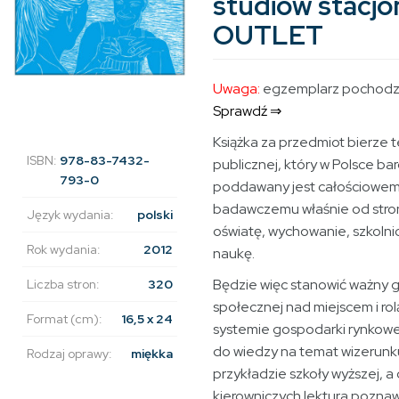
studiów stacjo
OUTLET
Uwaga:
egzemplarz pochodzą
Sprawdź ⇒
Książka za przedmiot bierze t
ISBN:
978-83-7432-
publicznej, który w Polsce ba
793-0
poddawany jest całościowem
badawczemu właśnie od stron
Język wydania:
polski
oświatę, wychowanie, szkolni
Rok wydania:
2012
naukę.
Będzie więc stanowić ważny g
Liczba stron:
320
społecznej nad miejscem i rol
Format (cm):
16,5 x 24
systemie gospodarki rynkowe
do wiedzy na temat wizerunku 
Rodzaj oprawy:
miękka
przykładzie szkoły wyższej, a dl
kierowniczych lektura pozna