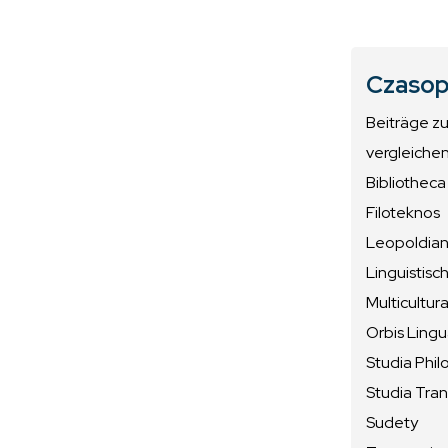
Czasop
Beiträge z
vergleiche
Bibliotheca
Filoteknos
Leopoldiana
Linguistisc
Multicultura
Orbis Ling
Studia Phil
Studia Tran
Sudety