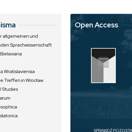
isma
Open Access
ur allgemeinen und
nden Sprachwissenschaft
 Bielaviana
 Wratislaviensia
he Treffen in Wrocław
l Studies
uarum
osophica
slatorica
SPRAWDŹ POZOST