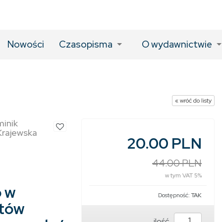
Nowości
Czasopisma
O wydawnictwie
« wróć do listy
inik
Krajewska
20.00 PLN
44.00 PLN
w tym VAT 5%
 w
Dostępność:
TAK
ntów
ilość