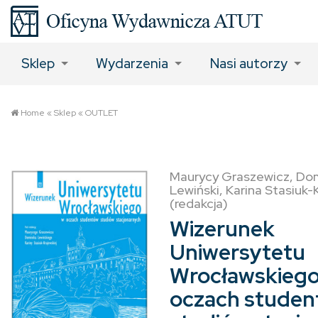
Sklep
Wydarzenia
Nasi autorzy
Home
«
Sklep
«
OUTLET
Maurycy Graszewicz, Dom
Lewiński, Karina Stasiuk-
(redakcja)
Wizerunek
Uniwersytetu
Wrocławskiego
oczach stude