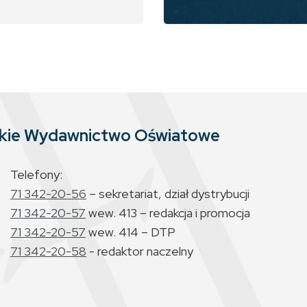
skie Wydawnictwo Oświatowe
Telefony:
71 342-20-56
– sekretariat, dział dystrybucji
71 342-20-57
wew. 413 – redakcja i promocja
71 342-20-57
wew. 414 – DTP
71 342-20-58
- redaktor naczelny