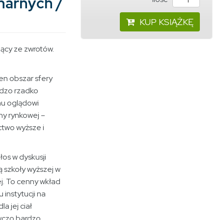
narnych /
KUP KSIĄŻKĘ
cy ze zwrotów.
en obszar sfery
rdzo rzadko
u oglądowi
y rynkowej –
ctwo wyższe i
łos w dyskusji
ą szkoły wyższej w
j. To cenny wkład
instytucji na
a jej ciał
wczo bardzo