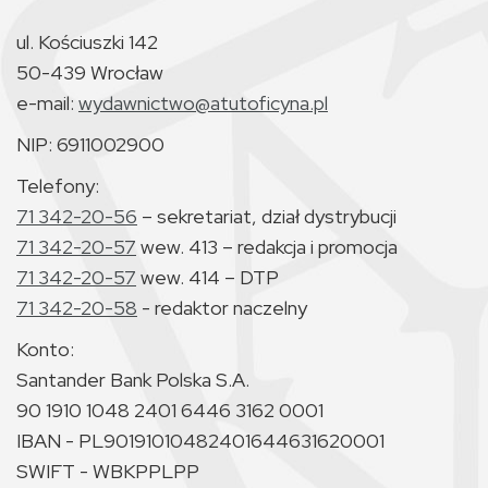
ul. Kościuszki 142
50-439 Wrocław
e-mail:
wydawnictwo@atutoficyna.pl
NIP: 6911002900
Telefony:
71 342-20-56
– sekretariat, dział dystrybucji
71 342-20-57
wew. 413 – redakcja i promocja
71 342-20-57
wew. 414 – DTP
71 342-20-58
- redaktor naczelny
Konto:
Santander Bank Polska S.A.
90 1910 1048 2401 6446 3162 0001
IBAN - PL90191010482401644631620001
SWIFT - WBKPPLPP