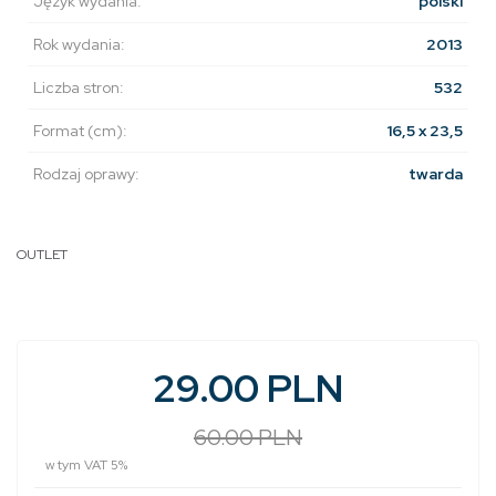
Język wydania:
polski
Rok wydania:
2013
Liczba stron:
532
Format (cm):
16,5 x 23,5
Rodzaj oprawy:
twarda
OUTLET
29.00 PLN
60.00 PLN
w tym VAT 5%