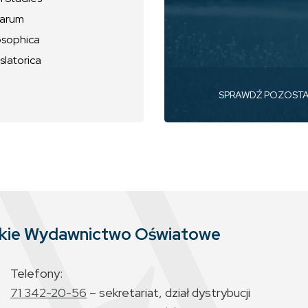
uarum
osophica
slatorica
SPRAWDŹ POZOST
skie Wydawnictwo Oświatowe
Telefony:
71 342-20-56
– sekretariat, dział dystrybucji