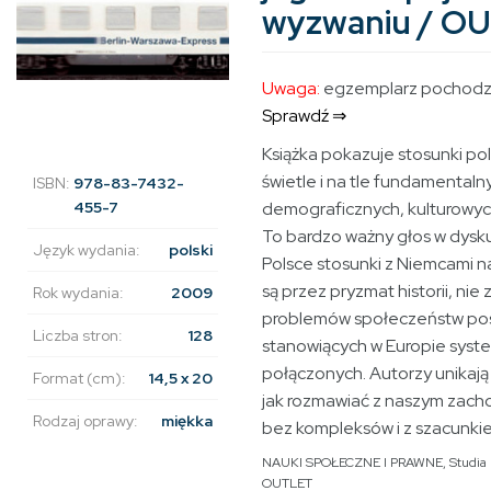
wyzwaniu / O
Uwaga:
egzemplarz pochodzą
Sprawdź ⇒
Książka pokazuje stosunki po
świetle i na tle fundamentaln
ISBN:
978-83-7432-
455-7
demograficznych, kulturowyc
To bardzo ważny głos w dysku
Język wydania:
polski
Polsce stosunki z Niemcami 
są przez pryzmat historii, nie
Rok wydania:
2009
problemów społeczeństw post
Liczba stron:
128
stanowiących w Europie syst
połączonych. Autorzy unikają
Format (cm):
14,5 x 20
jak rozmawiać z naszym zach
Rodzaj oprawy:
miękka
bez kompleksów i z szacunkie
NAUKI SPOŁECZNE I PRAWNE
,
Studia
OUTLET