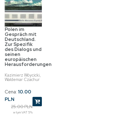
Polen im
Gespräch mit
Deutschland.
Zur Spezifik
des Dialogs und
seinen
europäischen
Herausforderungen
Kazimierz Wóycicki,
Waldemar Czachur
Cena:
10.00
PLN
25.00 PLN
w tym VAT 5%