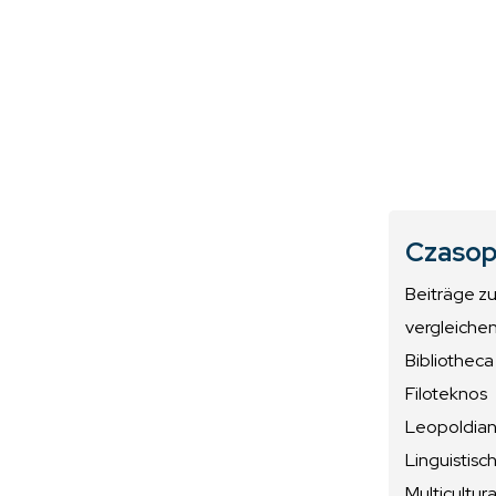
Czasop
Beiträge z
vergleiche
Bibliotheca
Filoteknos
Leopoldiana
Linguistisc
Multicultura