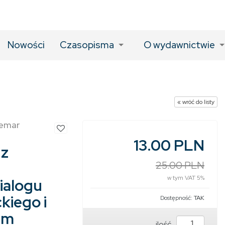
Nowości
Czasopisma
O wydawnictwie
« wróć do listy
demar
13.00 PLN
 z
25.00 PLN
w tym VAT 5%
ialogu
kiego i
Dostępność:
TAK
im
ilość