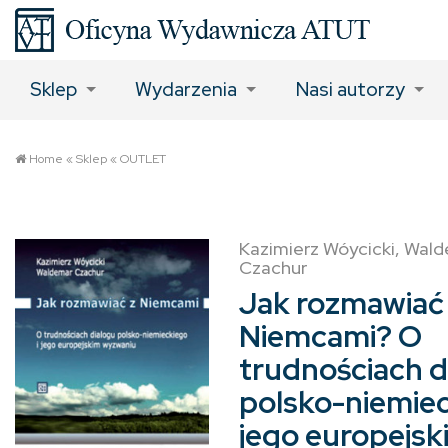
Sklep
Wydarzenia
Nasi autorzy
Home
«
Sklep
«
OUTLET
Kazimierz Wóycicki, Wal
Czachur
Jak rozmawiać
Niemcami? O
trudnościach d
polsko-niemiec
jego europejsk