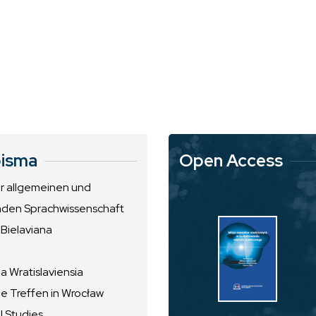
isma
Open Access
ur allgemeinen und
nden Sprachwissenschaft
 Bielaviana
 Wratislaviensia
he Treffen in Wrocław
l Studies