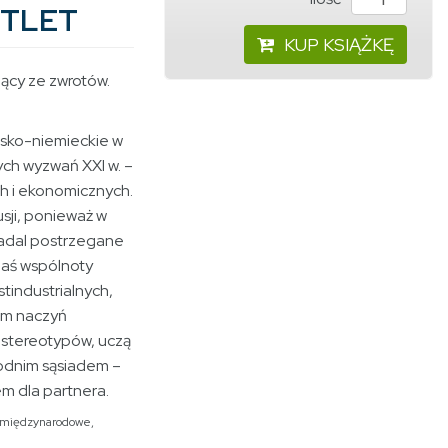
UTLET
KUP KSIĄŻKĘ
cy ze zwrotów.
lsko-niemieckie w
ych wyzwań XXI w. –
h i ekonomicznych.
sji, ponieważ w
nadal postrzegane
 zaś wspólnoty
industrialnych,
em naczyń
 stereotypów, uczą
odnim sąsiadem –
m dla partnera.
 międzynarodowe
,