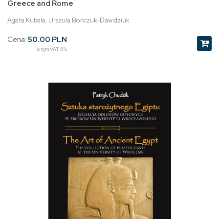
Greece and Rome
Agata Kubala, Urszula Bończuk-Dawidziuk
Cena:
50.00 PLN
w tym VAT 5%