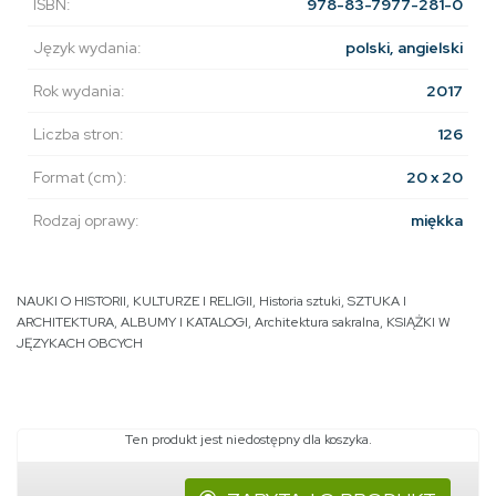
ISBN:
978-83-7977-281-0
Język wydania:
polski, angielski
Rok wydania:
2017
Liczba stron:
126
Format (cm):
20 x 20
Rodzaj oprawy:
miękka
NAUKI O HISTORII, KULTURZE I RELIGII
,
Historia sztuki
,
SZTUKA I
ARCHITEKTURA
,
ALBUMY I KATALOGI
,
Architektura sakralna
,
KSIĄŻKI W
JĘZYKACH OBCYCH
Ten produkt jest niedostępny dla koszyka.