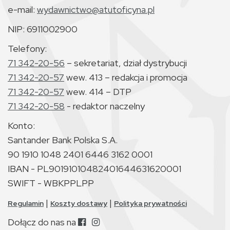
e-mail:
wydawnictwo@atutoficyna.pl
NIP: 6911002900
Telefony:
71 342-20-56
– sekretariat, dział dystrybucji
71 342-20-57
wew. 413 – redakcja i promocja
71 342-20-57
wew. 414 – DTP
71 342-20-58
- redaktor naczelny
Konto:
Santander Bank Polska S.A.
90 1910 1048 2401 6446 3162 0001
IBAN - PL90191010482401644631620001
SWIFT - WBKPPLPP
|
|
Regulamin
Koszty dostawy
Polityka prywatności
Dołącz do nas na