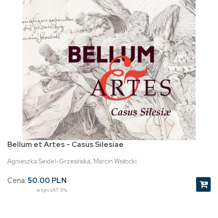
Bellum et Artes - Casus Silesiae
Agnieszka Seidel-Grzesińska, Marcin Wisłocki
Cena:
50.00 PLN
w tym VAT 5%