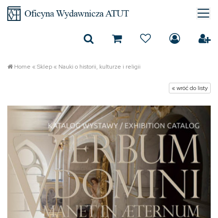
Home
«
Sklep
«
Nauki o historii, kulturze i religii
« wróć do listy