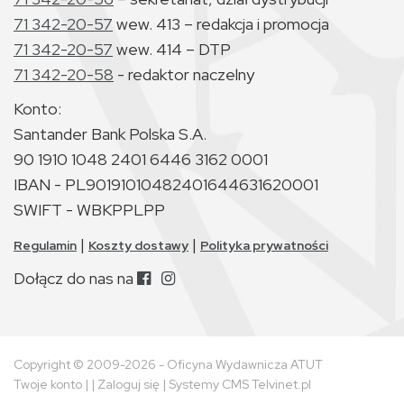
71 342-20-57
wew. 413 – redakcja i promocja
71 342-20-57
wew. 414 – DTP
71 342-20-58
- redaktor naczelny
Konto:
Santander Bank Polska S.A.
90 1910 1048 2401 6446 3162 0001
IBAN - PL90191010482401644631620001
SWIFT - WBKPPLPP
|
|
Regulamin
Koszty dostawy
Polityka prywatności
Dołącz do nas na
Copyright © 2009-2026 - Oficyna Wydawnicza ATUT
Twoje konto
| |
Zaloguj się
|
Systemy CMS Telvinet.pl