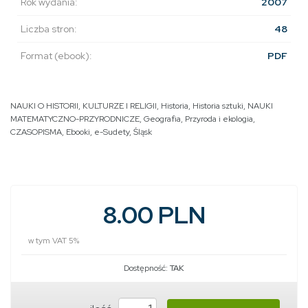
Rok wydania:
2007
Liczba stron:
48
Format (ebook):
PDF
NAUKI O HISTORII, KULTURZE I RELIGII
,
Historia
,
Historia sztuki
,
NAUKI
MATEMATYCZNO-PRZYRODNICZE
,
Geografia
,
Przyroda i ekologia
,
CZASOPISMA
,
Ebooki
,
e-Sudety
,
Śląsk
8.00 PLN
w tym VAT 5%
Dostępność:
TAK