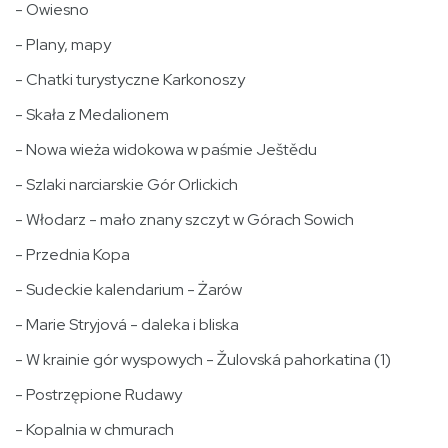
- Owiesno
- Plany, mapy
- Chatki turystyczne Karkonoszy
- Skała z Medalionem
- Nowa wieża widokowa w paśmie Ještědu
- Szlaki narciarskie Gór Orlickich
- Włodarz - mało znany szczyt w Górach Sowich
- Przednia Kopa
- Sudeckie kalendarium - Żarów
- Marie Stryjová - daleka i bliska
- W krainie gór wyspowych - Žulovská pahorkatina (1)
- Postrzępione Rudawy
- Kopalnia w chmurach