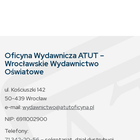
Oficyna Wydawnicza ATUT –
Wrocławskie Wydawnictwo
Oświatowe
ul. Kościuszki 142
50-439 Wrocław
e-mail:
wydawnictwo@atutoficyna.pl
NIP: 6911002900
Telefony:
71 342-20-56
– sekretariat, dział dystrybucji