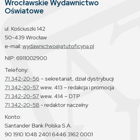
Wrocławskie Wydawnictwo
Oświatowe
ul. Kościuszki 142
50-439 Wrocław
e-mail:
wydawnictwo@atutoficyna.pl
NIP: 6911002900
Telefony:
71 342-20-56
– sekretariat, dział dystrybucji
71 342-20-57
wew. 413 – redakcja i promocja
71 342-20-57
wew. 414 – DTP
71 342-20-58
- redaktor naczelny
Konto:
Santander Bank Polska S.A.
90 1910 1048 2401 6446 3162 0001