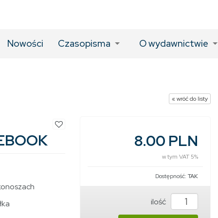
Nowości
Czasopisma
O wydawnictwie
« wróć do listy
 EBOOK
8.00 PLN
w tym VAT 5%
Dostępność:
TAK
rkonoszach
ilość
łka