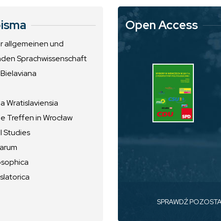
isma
Open Access
ur allgemeinen und
nden Sprachwissenschaft
 Bielaviana
 Wratislaviensia
he Treffen in Wrocław
l Studies
uarum
osophica
slatorica
SPRAWDŹ POZOST