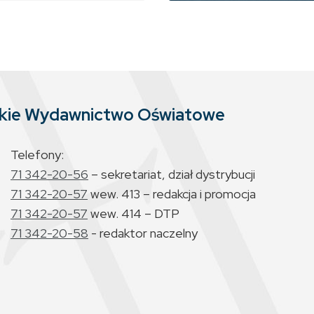
skie Wydawnictwo Oświatowe
Telefony:
71 342-20-56
– sekretariat, dział dystrybucji
71 342-20-57
wew. 413 – redakcja i promocja
71 342-20-57
wew. 414 – DTP
71 342-20-58
- redaktor naczelny