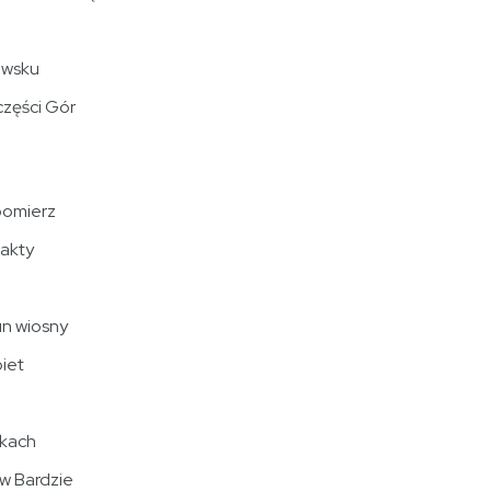
owsku
części Gór
bomierz
fakty
un wiosny
biet
akach
w Bardzie