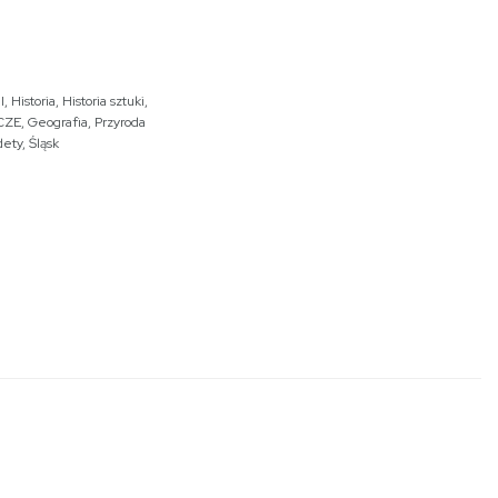
I
,
Historia
,
Historia sztuki
,
CZE
,
Geografia
,
Przyroda
dety
,
Śląsk