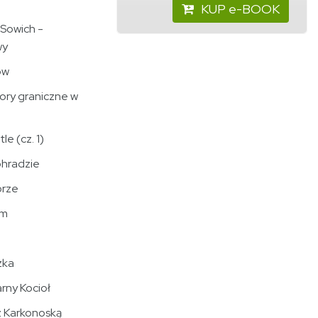
KUP e-BOOK
r Sowich -
wy
ów
ory graniczne w
le (cz. 1)
ohradzie
órze
em
zka
arny Kocioł
z Karkonoską