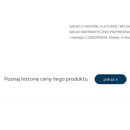
NAUKI O HISTORII, KULTURZE I RELIGI
NAUKI MATEMATYCZNO-PRZYRODNI
i ekologia
,
CZASOPISMA
,
Ebooki
,
e-Su
Poznaj historię ceny tego produktu
pokaż
»