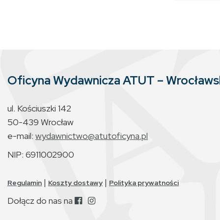
Oficyna Wydawnicza ATUT – Wrocław
ul. Kościuszki 142
50-439 Wrocław
e-mail:
wydawnictwo@atutoficyna.pl
NIP: 6911002900
|
|
Regulamin
Koszty dostawy
Polityka prywatności
Dołącz do nas na