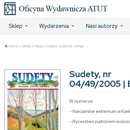
Sklep
Wydarzenia
Nasi autorzy
Home
«
Sklep
«
Nauki o historii, kulturze i religii
Sudety, nr
04/49/2005 |
W numerze:
- Narciarskie extremum w Ka
- Rycerstwo patronem kośció