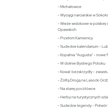
- Michałowice
- Wyciągi narciarskie w Sokoł
- Wieże widokowe w polskiej 
Opawskich
- Przełom Kamienicy
- Sudeckie kalendarium - Lu
- Kopalnia "Augusta" - nowe 
- W dolinie Bystrego Potoku
- Kowal bezskrzydły - zwiast
- Żółtą Drogą na Lasocki Grz
- Na starej pocztówce
- Herby na turystycznych szl
- Sudeckie legendy - Potwór 