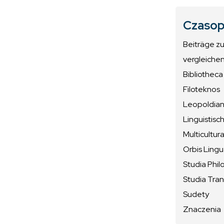
Czasop
Beiträge z
vergleiche
Bibliotheca
Filoteknos
Leopoldiana
Linguistisc
Multicultura
Orbis Ling
Studia Phil
Studia Tran
Sudety
Znaczenia