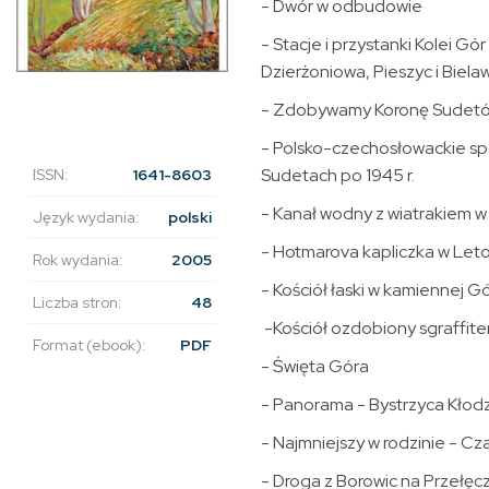
- Dwór w odbudowie
- Stacje i przystanki Kolei Gó
Dzierżoniowa, Pieszyc i Biela
- Zdobywamy Koronę Sudet
- Polsko-czechosłowackie sp
Sudetach po 1945 r.
ISSN:
1641-8603
- Kanał wodny z wiatrakiem w t
Język wydania:
polski
- Hotmarova kapliczka w Let
Rok wydania:
2005
- Kościół łaski w kamiennej G
Liczba stron:
48
-Kościół ozdobiony sgraffit
Format (ebook):
PDF
- Święta Góra
- Panorama - Bystrzyca Kłod
- Najmniejszy w rodzinie - Cz
- Droga z Borowic na Przełęc