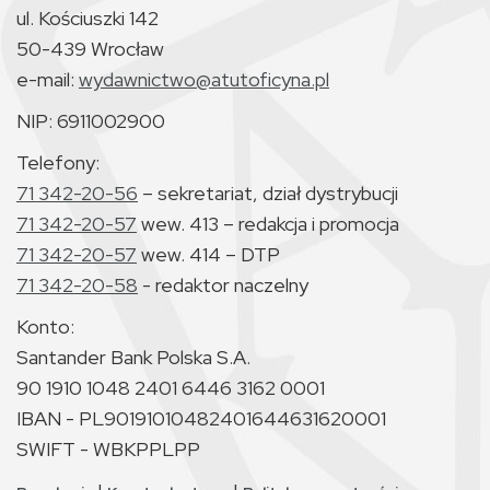
ul. Kościuszki 142
50-439 Wrocław
e-mail:
wydawnictwo@atutoficyna.pl
NIP: 6911002900
Telefony:
71 342-20-56
– sekretariat, dział dystrybucji
71 342-20-57
wew. 413 – redakcja i promocja
71 342-20-57
wew. 414 – DTP
71 342-20-58
- redaktor naczelny
Konto:
Santander Bank Polska S.A.
90 1910 1048 2401 6446 3162 0001
IBAN - PL90191010482401644631620001
SWIFT - WBKPPLPP