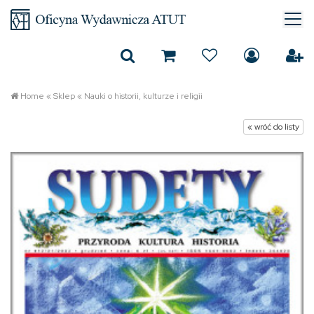
Home
«
Sklep
«
Nauki o historii, kulturze i religii
« wróć do listy