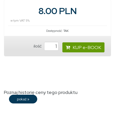
8.00 PLN
w tym VAT 5%
Dostępność:
TAK
ilość
KUP e-BOOK
Poznaj historię ceny tego produktu
pokaż
»