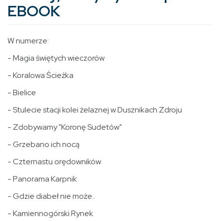
EBOOK
W numerze:
- Magia świętych wieczorów
- Koralowa Ścieżka
- Bielice
- Stulecie stacji kolei żelaznej w Dusznikach Zdroju
- Zdobywamy "Koronę Sudetów"
- Grzebano ich nocą
- Czternastu orędowników
- Panorama Karpnik
- Gdzie diabeł nie może..
- Kamiennogórski Rynek