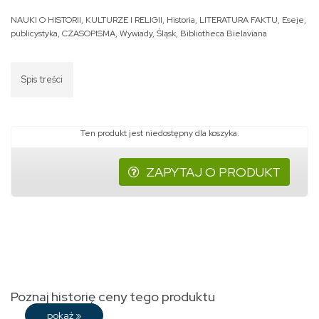
NAUKI O HISTORII, KULTURZE I RELIGII
,
Historia
,
LITERATURA FAKTU
,
Eseje,
publicystyka
,
CZASOPISMA
,
Wywiady
,
Śląsk
,
Bibliotheca Bielaviana
Spis treści
Ten produkt jest niedostępny dla koszyka.
ZAPYTAJ O PRODUKT
Poznaj historię ceny tego produktu
pokaż
»