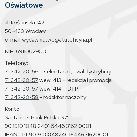
Oświatowe
ul. Kościuszki 142
50-439 Wrocław
e-mail:
wydawnictwo@atutoficyna.pl
NIP: 6911002900
Telefony:
71 342-20-56
– sekretariat, dział dystrybucji
71 342-20-57
wew. 413 – redakcja i promocja
71 342-20-57
wew. 414 – DTP
71 342-20-58
- redaktor naczelny
Konto:
Santander Bank Polska S.A.
90 1910 1048 2401 6446 3162 0001
IBAN - PL90191010482401644631620001