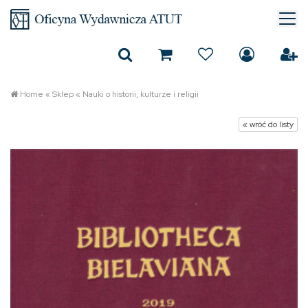
Home
«
Sklep
«
Nauki o historii, kulturze i religii
« wróć do listy