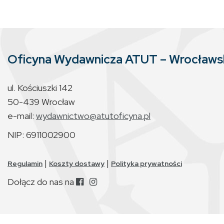
Oficyna Wydawnicza ATUT – Wrocław
ul. Kościuszki 142
50-439 Wrocław
e-mail:
wydawnictwo@atutoficyna.pl
NIP: 6911002900
|
|
Regulamin
Koszty dostawy
Polityka prywatności
Dołącz do nas na