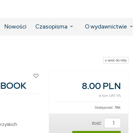
Nowości
Czasopisma
O wydawnictwie
« wróć do listy
 EBOOK
8.00 PLN
w tym VAT 5%
Dostępność:
TAK
ilość
rzyskich