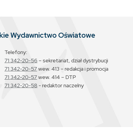
skie Wydawnictwo Oświatowe
Telefony:
71 342-20-56
– sekretariat, dział dystrybucji
71 342-20-57
wew. 413 – redakcja i promocja
71 342-20-57
wew. 414 – DTP
71 342-20-58
- redaktor naczelny