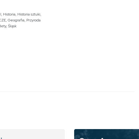
I
,
Historia
,
Historia sztuki
,
CZE
,
Geografia
,
Przyroda
dety
,
Śląsk