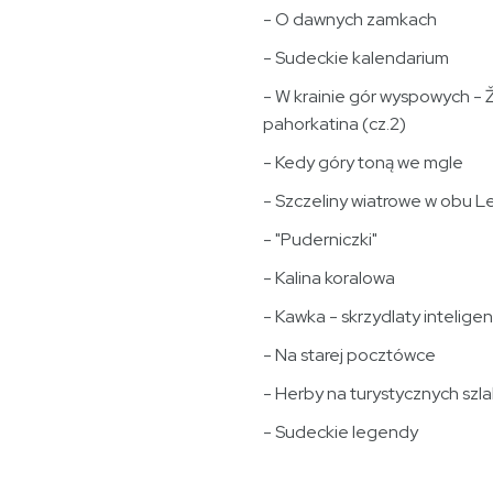
- O dawnych zamkach
- Sudeckie kalendarium
- W krainie gór wyspowych - 
pahorkatina (cz.2)
- Kedy góry toną we mgle
- Szczeliny wiatrowe w obu L
- "Puderniczki"
- Kalina koralowa
- Kawka - skrzydlaty inteligen
- Na starej pocztówce
- Herby na turystycznych szl
- Sudeckie legendy