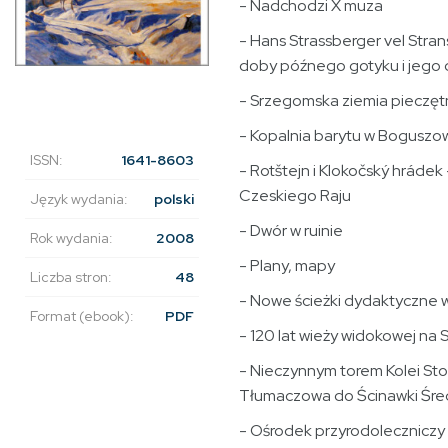
- Nadchodzi X muza
- Hans Strassberger vel Stran
doby późnego gotyku i jego 
- Srzegomska ziemia pieczęt
- Kopalnia barytu w Bogusz
ISSN:
1641-8603
- Rotštejn i Klokočský hrádek
Czeskiego Raju
Język wydania:
polski
- Dwór w ruinie
Rok wydania:
2008
- Plany, mapy
Liczba stron:
48
- Nowe ścieżki dydaktyczne
Format (ebook):
PDF
- 120 lat wieży widokowej na
- Nieczynnym torem Kolei Sto
Tłumaczowa do Ścinawki Śre
- Ośrodek przyrodoleczniczy