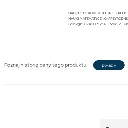
NAUKI O HISTORII, KULTURZE I RELIGI
NAUKI MATEMATYCZNO-PRZYRODNI
i ekologia
,
CZASOPISMA
,
Ebooki
,
e-Su
Poznaj historię ceny tego produktu
pokaż
»