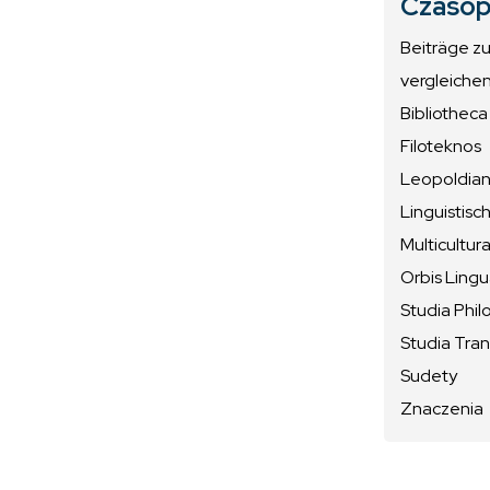
Czasop
Beiträge z
vergleiche
Bibliotheca
Filoteknos
Leopoldiana
Linguistisc
Multicultura
Orbis Ling
Studia Phil
Studia Tran
Sudety
Znaczenia