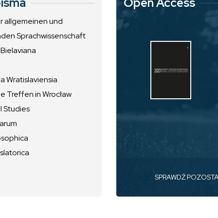
isma
Open Access
ur allgemeinen und
nden Sprachwissenschaft
 Bielaviana
 Wratislaviensia
he Treffen in Wrocław
l Studies
uarum
osophica
slatorica
SPRAWDŹ POZOST