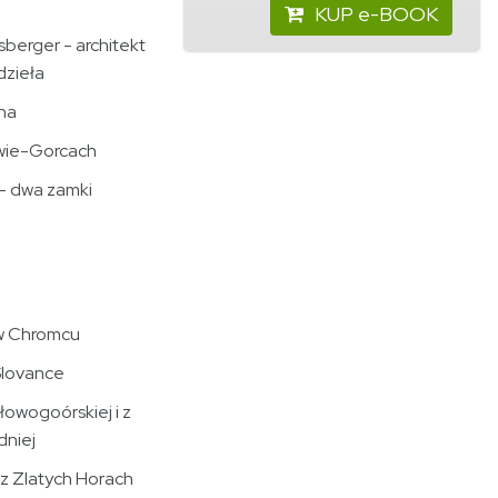
KUP e-BOOK
sberger - architekt
dzieła
na
owie-Gorcach
 - dwa zamki
 w Chromcu
 Slovance
łowogoórskiej i z
dniej
 z Zlatych Horach