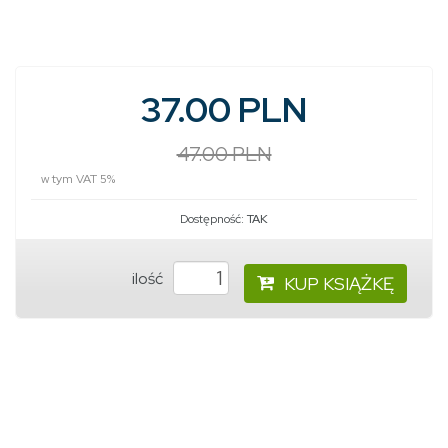
37.00 PLN
47.00 PLN
w tym VAT 5%
Dostępność:
TAK
ilość
KUP KSIĄŻKĘ