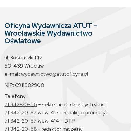
Oficyna Wydawnicza ATUT –
Wrocławskie Wydawnictwo
Oświatowe
ul. Kościuszki 142
50-439 Wrocław
e-mail:
wydawnictwo@atutoficyna.pl
NIP: 6911002900
Telefony:
71 342-20-56
– sekretariat, dział dystrybucji
71 342-20-57
wew. 413 – redakcja i promocja
71 342-20-57
wew. 414 – DTP
71 342-20-58
- redaktor naczelny