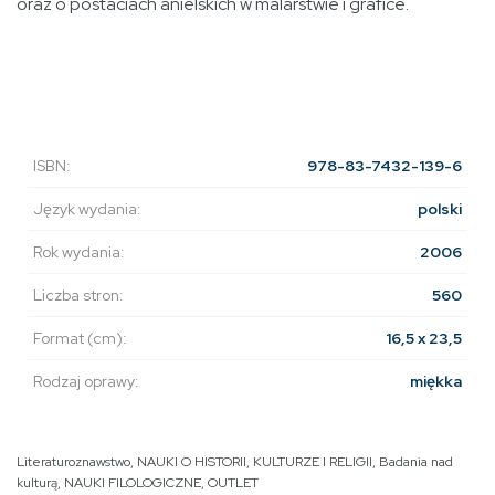
oraz o postaciach anielskich w malarstwie i grafice.
ISBN:
978-83-7432-139-6
Język wydania:
polski
Rok wydania:
2006
Liczba stron:
560
Format (cm):
16,5 x 23,5
Rodzaj oprawy:
miękka
Literaturoznawstwo
,
NAUKI O HISTORII, KULTURZE I RELIGII
,
Badania nad
kulturą
,
NAUKI FILOLOGICZNE
,
OUTLET