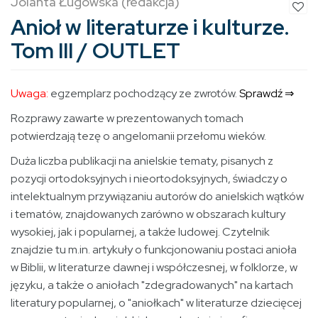
Jolanta Ługowska (redakcja)
Anioł w literaturze i kulturze.
Tom III / OUTLET
Uwaga:
egzemplarz pochodzący ze zwrotów.
Sprawdź ⇒
Rozprawy zawarte w prezentowanych tomach
potwierdzają tezę o angelomanii przełomu wieków.
Duża liczba publikacji na anielskie tematy, pisanych z
pozycji ortodoksyjnych i nieortodoksyjnych, świadczy o
intelektualnym przywiązaniu autorów do anielskich wątków
i tematów, znajdowanych zarówno w obszarach kultury
wysokiej, jak i popularnej, a także ludowej. Czytelnik
znajdzie tu m.in. artykuły o funkcjonowaniu postaci anioła
w Biblii, w literaturze dawnej i współczesnej, w folklorze, w
języku, a także o aniołach "zdegradowanych" na kartach
literatury popularnej, o "aniołkach" w literaturze dziecięcej