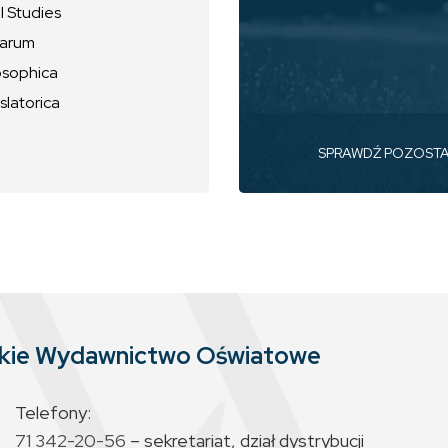
l Studies
uarum
osophica
slatorica
SPRAWDŹ POZOST
skie Wydawnictwo Oświatowe
Telefony:
71 342-20-56
– sekretariat, dział dystrybucji