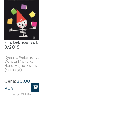
Filoteknos, vol.
9/2019
Ryszard Waksmund,
Dorota Michułka,
Hans-Hejno Ewers
(redakcja)
Cena:
30.00
PLN
w tym VAT 8%