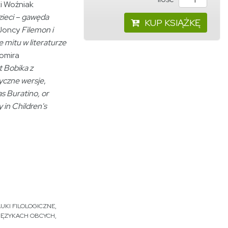
ki Woźniak
zieci – gawęda
KUP KSIĄŻKĘ
 Joncy
Filemon i
 mitu w literaturze
womira
t Bobika z
tyczne wersje
,
s Buratino, or
 in Children's
UKI FILOLOGICZNE
,
 JĘZYKACH OBCYCH
,