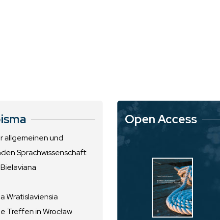
isma
Open Access
ur allgemeinen und
nden Sprachwissenschaft
 Bielaviana
 Wratislaviensia
he Treffen in Wrocław