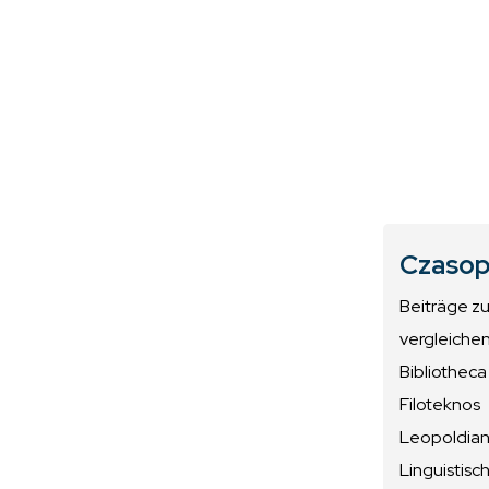
Czasop
Beiträge z
vergleiche
Bibliotheca
Filoteknos
Leopoldiana
Linguistisc