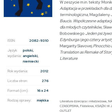
W zeszycie m.in. teksty: Moni
Adaptacja w przekładach dla d
terminologiczna
, Magdaleny
Baucis. Współczesne adaptacje
dla młodych czytelników
, Sła
Bobowskiego
Jeden psi żywo
Edynburga i jego cztery artys
ISSN:
2082-9310
Margarity Slavovej
Pinocchio a
Język
polski,
Translation as Remake of Story
wydania:
angielski,
Literature
.
niemiecki
Rok wydania:
2012
Liczba stron:
276
Format (cm):
16 x 24
Rodzaj oprawy:
miękka
Literatura dziecięca i młodzieżowa
,
NA
CZASOPISMA
,
Filoteknos
,
KSIĄŻKI W
OUTLET