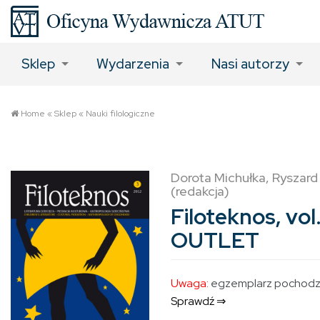
Sklep
Wydarzenia
Nasi autorzy
Home
«
Sklep
«
Nauki filologiczne
Dorota Michułka, Rysza
(redakcja)
Filoteknos, vol
OUTLET
Uwaga:
egzemplarz pochodzą
Sprawdź ⇒