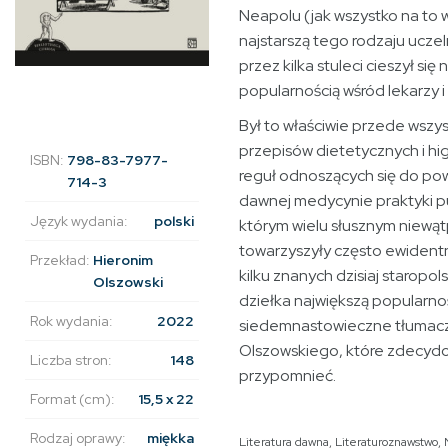
Neapolu (jak wszystko na to 
najstarszą tego rodzaju uczel
przez kilka stuleci cieszył się
popularnością wśród lekarzy i
Był to właściwie przede wszys
przepisów dietetycznych i hi
ISBN:
798-83-7977-
reguł odnoszących się do po
714-3
dawnej medycynie praktyki pu
Język wydania:
polski
którym wielu słusznym niewąt
towarzyszyły często ewident
Przekład:
Hieronim
kilku znanych dzisiaj staropo
Olszowski
dziełka największą popularn
Rok wydania:
2022
siedemnastowieczne tłumacz
Olszowskiego, które zdecydow
Liczba stron:
148
przypomnieć.
Format (cm):
15,5 x 22
Rodzaj oprawy:
miękka
Literatura dawna
,
Literaturoznawstwo
,