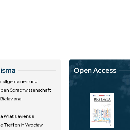
isma
Open Access
ur allgemeinen und
nden Sprachwissenschaft
 Bielaviana
 Wratislaviensia
he Treffen in Wrocław