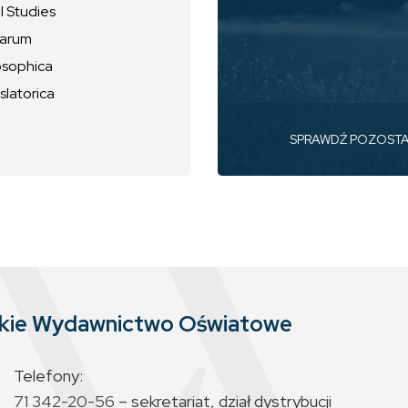
l Studies
uarum
osophica
slatorica
SPRAWDŹ POZOST
skie Wydawnictwo Oświatowe
Telefony:
71 342-20-56
– sekretariat, dział dystrybucji