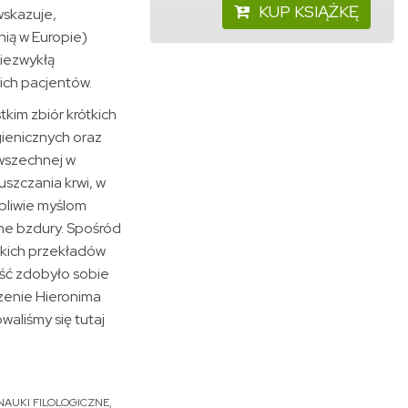
KUP KSIĄŻKĘ
wskazuje,
nią w Europie)
 niezwykłą
 ich pacjentów.
tkim zbiór krótkich
gienicznych oraz
wszechnej w
szczania krwi, w
pliwie myślom
ne bzdury. Spośród
lskich przekładów
ość zdobyło sobie
enie Hieronima
aliśmy się tutaj
NAUKI FILOLOGICZNE
,