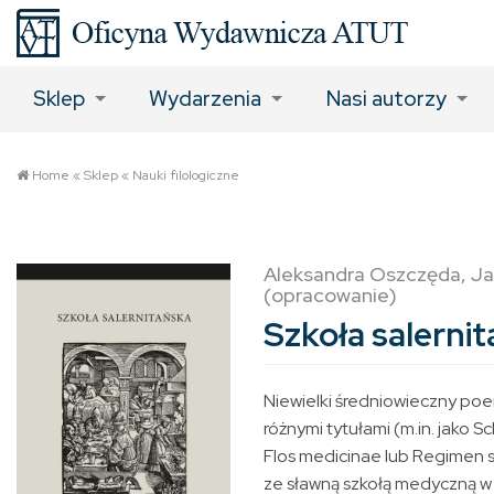
Sklep
Wydarzenia
Nasi autorzy
Home
«
Sklep
«
Nauki filologiczne
Aleksandra Oszczęda, Ja
(opracowanie)
Szkoła salerni
Niewielki średniowieczny po
różnymi tytułami (m.in. jako S
Flos medicinae lub Regimen s
ze sławną szkołą medyczną w