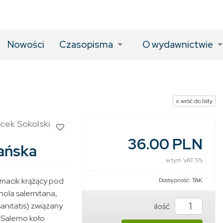
Nowości
Czasopisma
O wydawnictwie
« wróć do listy
cek Sokolski
36.00 PLN
tańska
w tym VAT 5%
emacik krążący pod
Dostępność:
TAK
chola salernitana,
anitatis) związany
ilość
 Salerno koło