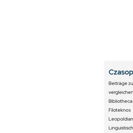
Czasop
Beiträge z
vergleiche
Bibliotheca
Filoteknos
Leopoldiana
Linguistisc