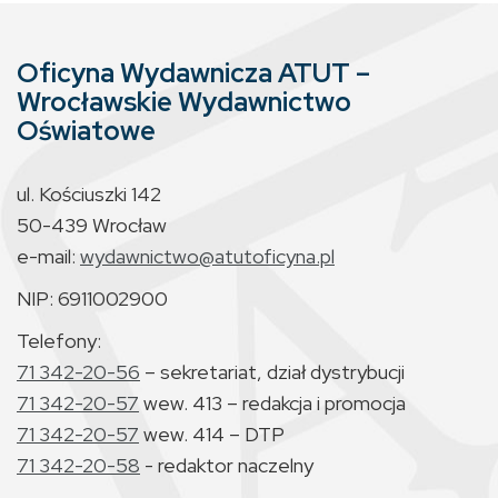
Oficyna Wydawnicza ATUT –
Wrocławskie Wydawnictwo
Oświatowe
ul. Kościuszki 142
50-439 Wrocław
e-mail:
wydawnictwo@atutoficyna.pl
NIP: 6911002900
Telefony:
71 342-20-56
– sekretariat, dział dystrybucji
71 342-20-57
wew. 413 – redakcja i promocja
71 342-20-57
wew. 414 – DTP
71 342-20-58
- redaktor naczelny