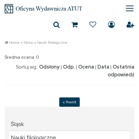
Home
«
Sklep
«
Nauki filologiczne
Średnia ocena: 0
Sortuj wg.:
Odsłony
|
Odp.
|
Ocena
|
Data
|
Ostatnia
odpowiedź
« Powrót
Śląsk
Nauki filologiczne