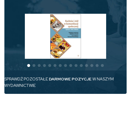
SPRAWDŹ POZOSTAŁE
DARMOWE POZYCJE
W NASZYM
WYDAWNICTWIE