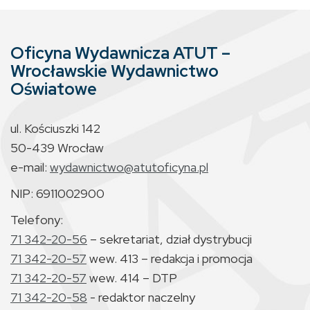
Oficyna Wydawnicza ATUT –
Wrocławskie Wydawnictwo
Oświatowe
ul. Kościuszki 142
50-439 Wrocław
e-mail:
wydawnictwo@atutoficyna.pl
NIP: 6911002900
Telefony:
71 342-20-56
– sekretariat, dział dystrybucji
71 342-20-57
wew. 413 – redakcja i promocja
71 342-20-57
wew. 414 – DTP
71 342-20-58
- redaktor naczelny