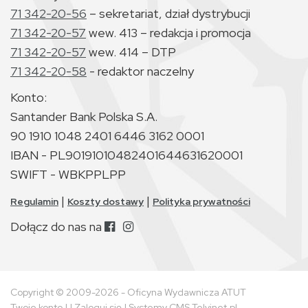
71 342-20-56
– sekretariat, dział dystrybucji
71 342-20-57
wew. 413 – redakcja i promocja
71 342-20-57
wew. 414 – DTP
71 342-20-58
- redaktor naczelny
Konto:
Santander Bank Polska S.A.
90 1910 1048 2401 6446 3162 0001
IBAN - PL90191010482401644631620001
SWIFT - WBKPPLPP
|
|
Regulamin
Koszty dostawy
Polityka prywatności
Dołącz do nas na
Copyright © 2009-2026 - Oficyna Wydawnicza ATUT
Twoje konto
| |
Zaloguj się
|
Systemy CMS Telvinet.pl