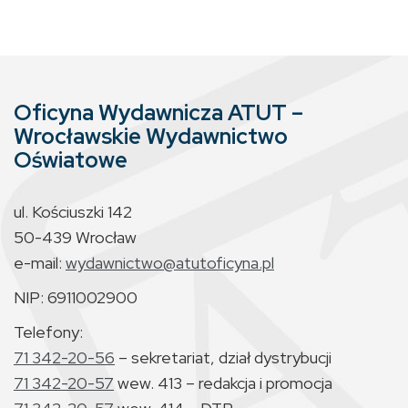
Oficyna Wydawnicza ATUT –
Wrocławskie Wydawnictwo
Oświatowe
ul. Kościuszki 142
50-439 Wrocław
e-mail:
wydawnictwo@atutoficyna.pl
NIP: 6911002900
Telefony:
71 342-20-56
– sekretariat, dział dystrybucji
71 342-20-57
wew. 413 – redakcja i promocja