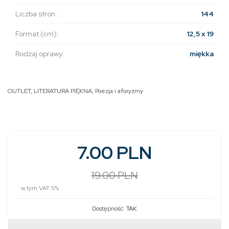
Liczba stron:
144
Format (cm):
12,5 x 19
Rodzaj oprawy:
miękka
OUTLET
,
LITERATURA PIĘKNA
,
Poezja i aforyzmy
7.00 PLN
19.00 PLN
w tym VAT 5%
Dostępność:
TAK