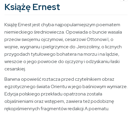
Książę Ernest
Książę Ernest jest chyba najpopularniejszym poematem
niemieckiego średniowiecza. Opowiada o buncie wasala
przeciw swojemu ojczy­mowi, cesarzowi Ottonowi I, o
wojnie, wygnaniu i pielgrzymce do Jerozolimy, o licznych
przygodach tytułowego bohatera na morzu i na lądzie,
wreszcie o jego powrocie do ojczyzny i odzyskaniu łaski
cesar­skiej.
Barwna opowieść roztacza przed czytelnikiem obraz
egzotycz­nego świata Orientu w jego baśniowym wymiarze.
Edycja polskiego przekładu opatrzona została
objaśnieniami oraz wstępem, zawiera też podobiznę
rękopiśmiennych fragmentów redakcji A poematu.