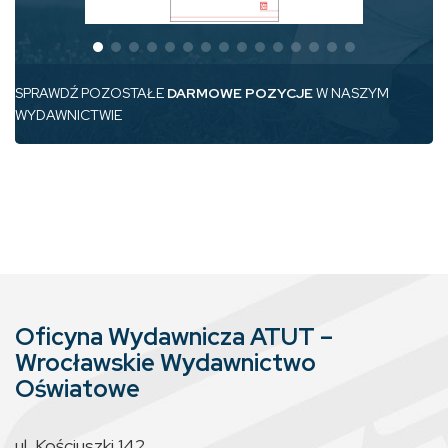
SPRAWDŹ POZOSTAŁE
DARMOWE POZYCJE
W NASZYM
WYDAWNICTWIE
Oficyna Wydawnicza ATUT –
Wrocławskie Wydawnictwo
Oświatowe
ul. Kościuszki 142