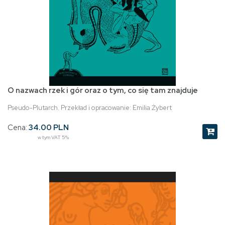
O nazwach rzek i gór oraz o tym, co się tam znajduje
Pseudo-Plutarch. Przekład i opracowanie: Emilia Żybert
Cena:
34.00 PLN
w tym VAT 5%