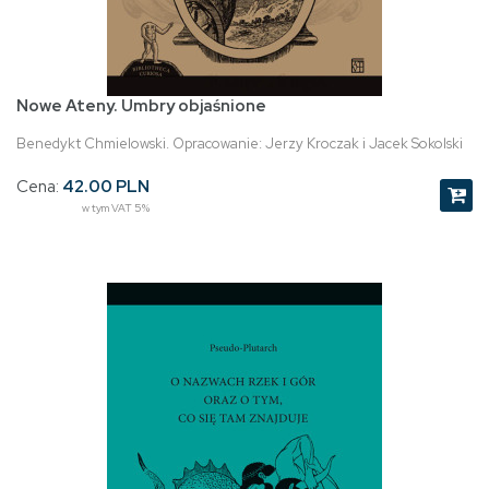
Nowe Ateny. Umbry objaśnione
Benedykt Chmielowski. Opracowanie: Jerzy Kroczak i Jacek Sokolski
Cena:
42.00 PLN
w tym VAT 5%