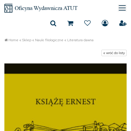
Home
«
Sklep
«
Nauki filologiczne
«
Literatura dawna
« wróć do listy