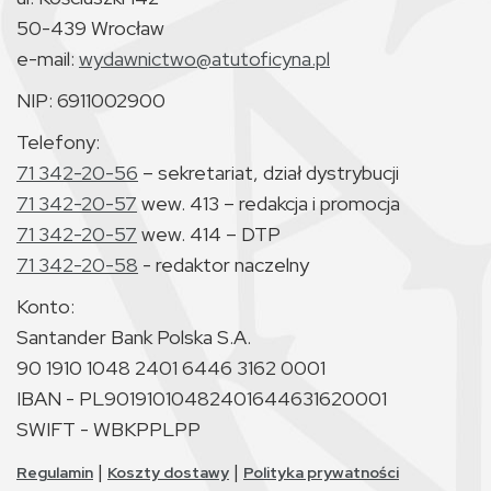
50-439 Wrocław
e-mail:
wydawnictwo@atutoficyna.pl
NIP: 6911002900
Telefony:
71 342-20-56
– sekretariat, dział dystrybucji
71 342-20-57
wew. 413 – redakcja i promocja
71 342-20-57
wew. 414 – DTP
71 342-20-58
- redaktor naczelny
Konto:
Santander Bank Polska S.A.
90 1910 1048 2401 6446 3162 0001
IBAN - PL90191010482401644631620001
SWIFT - WBKPPLPP
|
|
Regulamin
Koszty dostawy
Polityka prywatności