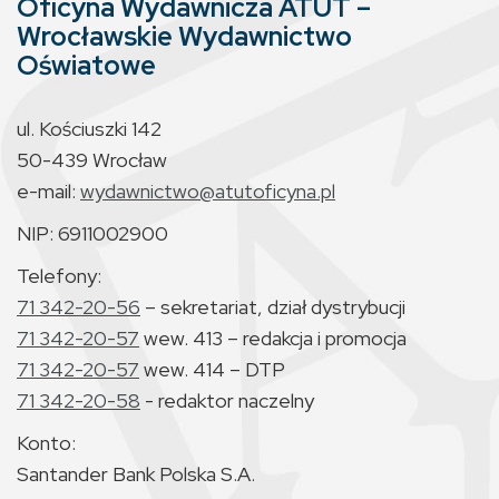
Oficyna Wydawnicza ATUT –
Wrocławskie Wydawnictwo
Oświatowe
ul. Kościuszki 142
50-439 Wrocław
e-mail:
wydawnictwo@atutoficyna.pl
NIP: 6911002900
Telefony:
71 342-20-56
– sekretariat, dział dystrybucji
71 342-20-57
wew. 413 – redakcja i promocja
71 342-20-57
wew. 414 – DTP
71 342-20-58
- redaktor naczelny
Konto:
Santander Bank Polska S.A.