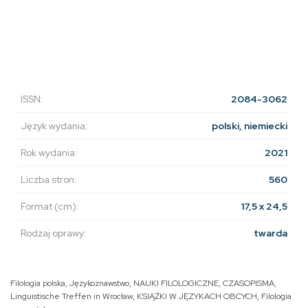
ISSN:
2084-3062
Język wydania:
polski, niemiecki
Rok wydania:
2021
Liczba stron:
560
Format (cm):
17,5 x 24,5
Rodzaj oprawy:
twarda
Filologia polska
,
Językoznawstwo
,
NAUKI FILOLOGICZNE
,
CZASOPISMA
,
Linguistische Treffen in Wrocław
,
KSIĄŻKI W JĘZYKACH OBCYCH
,
Filologia