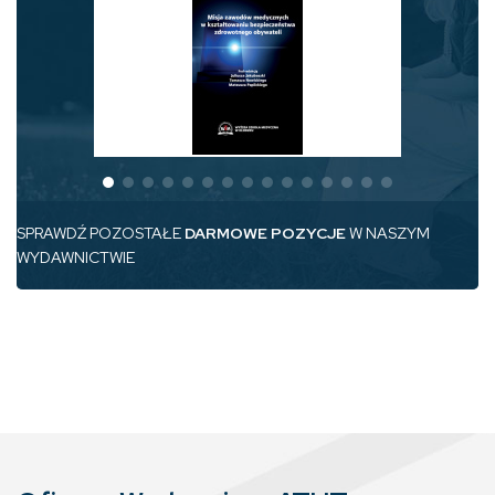
SPRAWDŹ POZOSTAŁE
DARMOWE POZYCJE
W NASZYM
WYDAWNICTWIE